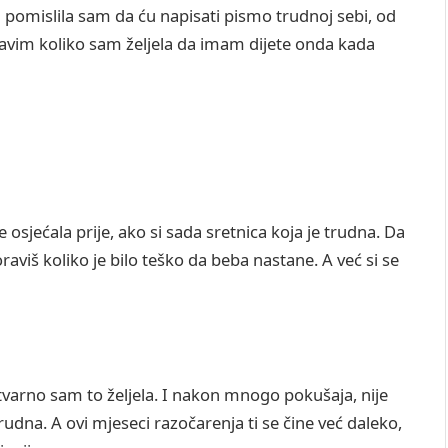
 pomislila sam da ću napisati pismo trudnoj sebi, od
vim koliko sam željela da imam dijete onda kada
 osjećala prije, ako si sada sretnica koja je trudna. Da
viš koliko je bilo teško da beba nastane. A već si se
 stvarno sam to željela. I nakon mnogo pokušaja, nije
trudna. A ovi mjeseci razočarenja ti se čine već daleko,