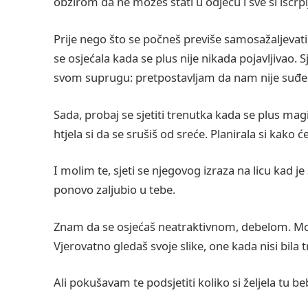
obzirom da ne možeš stati u odjeću i sve si iscrpl
Prije nego što se počneš previše samosažaljevati,
se osjećala kada se plus nije nikada pojavljivao. Sj
svom suprugu: pretpostavljam da nam nije suđe
Sada, probaj se sjetiti trenutka kada se plus mag
htjela si da se srušiš od sreće. Planirala si kako ć
I molim te, sjeti se njegovog izraza na licu kad 
ponovo zaljubio u tebe.
Znam da se osjećaš neatraktivnom, debelom. Možda
Vjerovatno gledaš svoje slike, one kada nisi bila t
Ali pokušavam te podsjetiti koliko si željela tu be