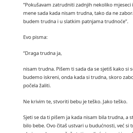
“Pokušavam zatrudniti zadnjih nekoliko mjeseci i
mene sada kada nisam trudna, tako da ne zabora
budem trudna i u slatkim patnjama trudnoće”.
Evo pisma:
“Draga trudna ja,
nisam trudna. Pišem ti sada da se sjetiš kako si se
budemo iskreni, onda kada si trudna, skoro zabora
počela žaliti.
Ne krivim te, stvoriti bebu je teško. Jako teško.
Sjeti se da ti pišem ja kada nisam bila trudna, a
bilo bebe. Ovo čitaš ustvari u budućnosti, već si 