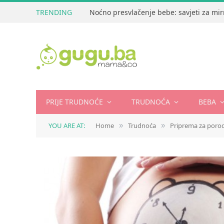
TRENDING
Noćno presvlačenje bebe: savjeti za mir
PRIJE TRUDNOĆE
TRUDNOĆA
BEBA
YOU ARE AT:
Home
Trudnoća
Priprema za poro
»
»