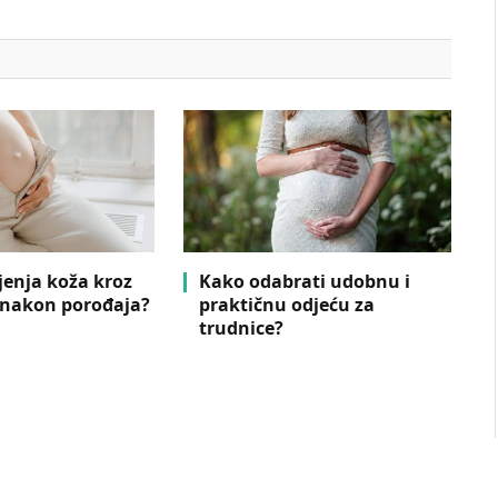
jenja koža kroz
Kako odabrati udobnu i
 nakon porođaja?
praktičnu odjeću za
trudnice?