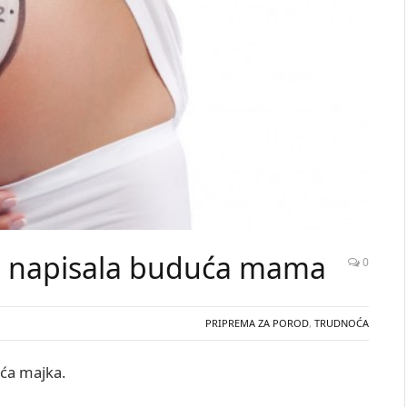
bi napisala buduća mama
0
PRIPREMA ZA POROD
,
TRUDNOĆA
uća majka.