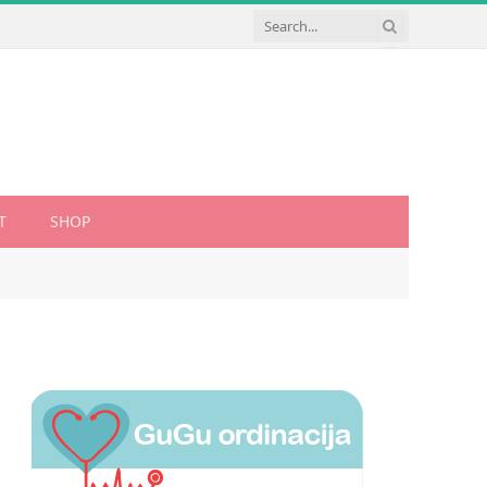
T
SHOP