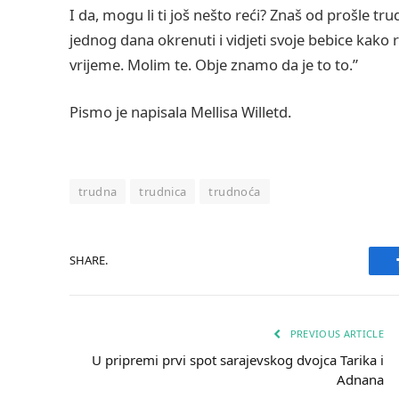
I da, mogu li ti još nešto reći? Znaš od prošle tru
jednog dana okrenuti i vidjeti svoje bebice kako r
vrijeme. Molim te. Obje znamo da je to to.”
Pismo je napisala Mellisa Willetd.
trudna
trudnica
trudnoća
SHARE.
PREVIOUS ARTICLE
U pripremi prvi spot sarajevskog dvojca Tarika i
Adnana