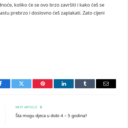
dnoće, koliko će se ovo brzo završiti i kako ćeš se
astu prebrzo i doslovno ćeš zaplakati. Zato cijeni
Facebook
Twitter
Pinterest
LinkedIn
Tumblr
Email
NEXT ARTICLE
Šta mogu djeca u dobi 4 – 5 godina?