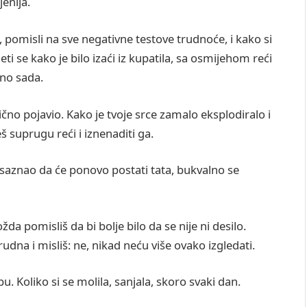
jenija.
 pomisli na sve negativne testove trudnoće, i kako si
eti se kako je bilo izaći iz kupatila, sa osmijehom reći
no sada.
ično pojavio. Kako je tvoje srce zamalo eksplodiralo i
eš suprugu reći i iznenaditi ga.
je saznao da će ponovo postati tata, bukvalno se
 pomisliš da bi bolje bilo da se nije ni desilo.
rudna i misliš: ne, nikad neću više ovako izgledati.
bu. Koliko si se molila, sanjala, skoro svaki dan.