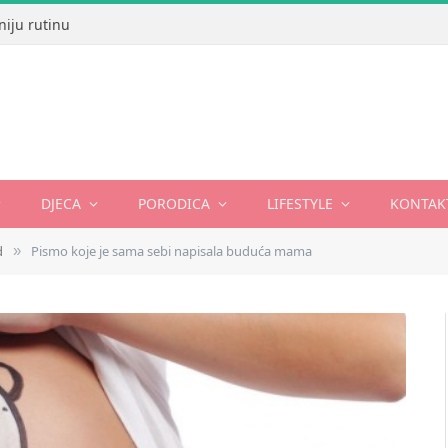
niju rutinu
DJECA
PORODICA
LIFESTYLE
KONTAK
d
Pismo koje je sama sebi napisala buduća mama
»