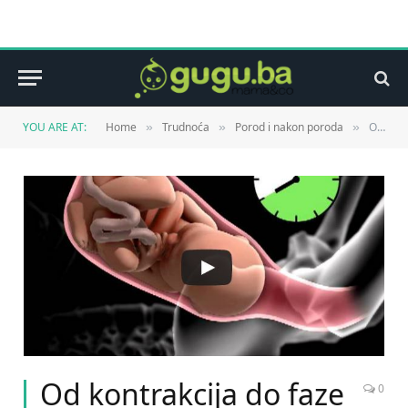
YOU ARE AT:
Home
Trudnoća
Porod i nakon poroda
Od kontrakcija do faze nakon poroda (VIDEO)
»
»
»
Od kontrakcija do faze
0