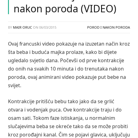
nakon poroda (VIDEO)
BY
MAIR ORUC
ON
06/03/2015
POROD I NAKON PORODA
Ovaj francuski video pokazuje na izuzetan način kroz
šta beba i buduća majka prolaze, kako bi dijete
ugledalo svjetlo dana. Počevši od prve kontrakcije
do onih na svakih 10 minuta i do trenutaka nakon
poroda, ovaj animirani video pokazuje put bebe na
svijet.
Kontrakcije pritišću bebu tako jako da se grlić
otvara i vodenjak puca. Ove kontrakcije traju i do
osam sati. Tokom faze istiskanja, u normalnim
slučajevima beba se okreće tako da se može probiti
kroz porođajni kanal. Čim se pojavi glavica, uključuju