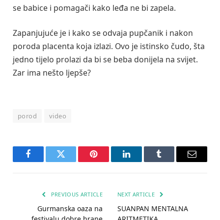
se babice i pomagači kako leđa ne bi zapela.
Zapanjujuće je i kako se odvaja pupčanik i nakon
poroda placenta koja izlazi. Ovo je istinsko čudo, šta
jedno tijelo prolazi da bi se beba donijela na svijet.
Zar ima nešto ljepše?
porod
video
Facebook
Twitter
Pinterest
LinkedIn
Tumblr
Email
PREVIOUS ARTICLE
NEXT ARTICLE
Gurmanska oaza na
SUANPAN MENTALNA
festivalu dobre hrane
ARITMETIKA