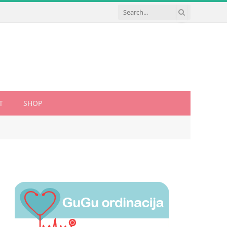
T
SHOP