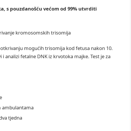
a, s pouzdanošću većom od 99% utvrditi
krivanje kromosomskih trisomija
n otkrivanju mogućih trisomija kod fetusa nakon 10.
i i analizi fetalne DNK iz krvotoka majke. Test je za
e
im ambulantama
 dva tjedna