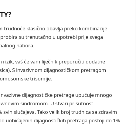
FTY?
 trudnoće klasično obavlja preko kombinacije
 probira su trenutačno u upotrebi prije svega
uhalnog nabora.
rizik, vaš će vam liječnik preporučiti dodatne
resica). S invazivnom dijagnostičkom pretragom
 kromosomske trisomije.
 invazivne dijagnostičke pretrage upućuje mnogo
 Downovim sindromom. U stvari prisutnost
vih slučajeva. Tako velik broj trudnica sa zdravim
kod uobičajenih dijagnostičkih pretraga postoji do 1%