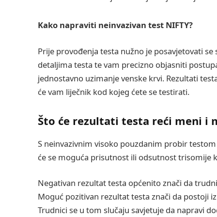
Kako napraviti neinvazivan test NIFTY?
Prije provođenja testa nužno je posavjetovati se 
detaljima testa te vam precizno objasniti postup
jednostavno uzimanje venske krvi. Rezultati testa
će vam liječnik kod kojeg ćete se testirati.
Što će rezultati testa reći meni i
S neinvazivnim visoko pouzdanim probir testom
će se moguća prisutnost ili odsutnost trisomije 
Negativan rezultat testa općenito znači da trudnic
Moguć pozitivan rezultat testa znači da postoji izr
Trudnici se u tom slučaju savjetuje da napravi do