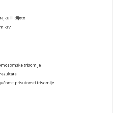
ajku ili dijete
m krvi
kromosomske trisomije
rezultata
gućnost prisutnosti trisomije