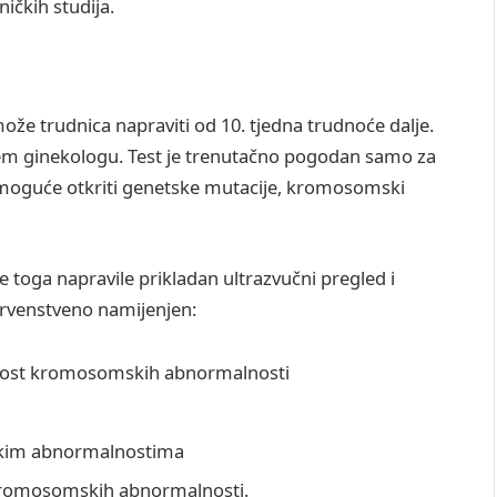
ičkih studija.
že trudnica napraviti od 10. tjedna trudnoće dalje.
jem ginekologu. Test je trenutačno pogodan samo za
 moguće otkriti genetske mutacije, kromosomski
 toga napravile prikladan ultrazvučni pregled i
 prvenstveno namijenjen:
tnost kromosomskih abnormalnosti
skim abnormalnostima
e kromosomskih abnormalnosti.