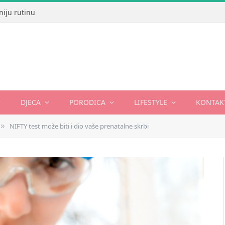
niju rutinu
DJECA
PORODICA
LIFESTYLE
KONTAK
NIFTY test može biti i dio vaše prenatalne skrbi
»