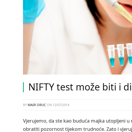
NIFTY test može biti i d
BY
MAIR ORUC
ON
12/07/2014
Vjerujemo, da ste kao buduća majka utopljeni u
obratiti pozornost tijekom trudnoće. Zato i vjer