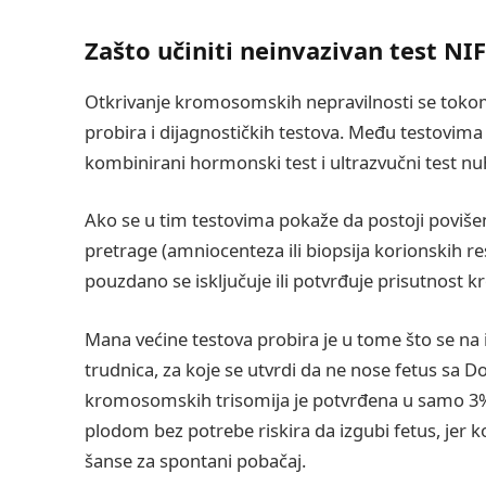
Zašto učiniti neinvazivan test NI
Otkrivanje kromosomskih nepravilnosti se tokom
probira i dijagnostičkih testova. Među testovima
kombinirani hormonski test i ultrazvučni test n
Ako se u tim testovima pokaže da postoji povišen 
pretrage (amniocenteza ili biopsija korionskih 
pouzdano se isključuje ili potvrđuje prisutnost
Mana većine testova probira je u tome što se na
trudnica, za koje se utvrdi da ne nose fetus sa
kromosomskih trisomija je potvrđena u samo 3% s
plodom bez potrebe riskira da izgubi fetus, jer 
šanse za spontani pobačaj.