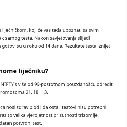
s liječničkom, koji će vas tada upoznati sa svim
ak samog testa. Nakon savjetovanja slijedi
 gotovi su u roku od 14 dana. Rezultate testa iznijet
 mome liječniku?
 NIFTY s više od 99-postotnom pouzdanošću odredit
kromosoma 21, 18 i 13.
a nosi zdrav plod i da ostali testovi nisu potrebni.
azito velika vjerojatnost prisutnosti trisomije.
datan potvrdni test.