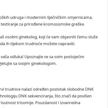
ških udruga i modernim liječničkim smjernicama,
r testiranje za prirođene kromosomske greške.
aš osobni ginekolog, koji će vam objasniti čemu služe
 kada ih tijekom trudnoće možete napraviti.
 vaša odluka! Upoznajte se sa svim postojećim
jetujte sa svojim ginekologom.
krvi trudnice nalazi određen postotak slobodne DNK
tehnologiju DNK sekvenciranja, što znači da povišen
sutnost trisomije. Pouzdanost i izvanredna