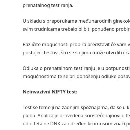
prenatalnog testiranja.
U skladu s preporukama međunarodnih ginekolo
svim trudnicama trebalo bi biti ponuđeno probi
Različite mogućnosti probira predstavit će vam v
postojeći testovi, što se s njima može utvrditi i
Odluka o prenatalnom testiranju je u potpunosti
mogućnostima te se pri donošenju odluke posav
Neinvazivni NIFTY test:
Test se temelji na zadnjim spoznajama, da se u 
ploda. Analiza je provedena koristeći najnoviju 
udio fetalne DNK za određen kromosom znači pri