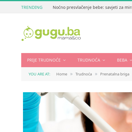
TRENDING
Noćno presvlačenje bebe: savjeti za mir
PRIJE TRUDNOĆE
TRUDNOĆA
BEBA
YOU ARE AT:
Home
Trudnoća
Prenatalna briga
»
»