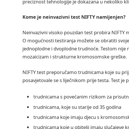
preciznost tehnologije je dokazana u nekoliko klin
Kome je neinvazivni test NIFTY namijenjen?
Neinvazivni visoko pouzdan test probira NIFTY mo
O mogućnosti testiranja možete se obratiti svo
jednoplodne i dvoplodne trudnoće. Testom nije
mozaicizam i strukturne kromosomske greške.
NIFTY test preporučamo trudnicama koje su prije
posavjetovale se s liječnikom prije testa. Test je
trudnicama s povećanim rizikom za prisu
trudnicama, koje su starije od 35 godina
trudnicama koje imaju djecu s kromosom
trudnicama koje u obitelji imaju slučajev