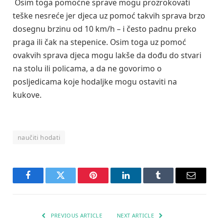
Osim toga pomoćne sprave mogu prozrokovati
teške nesreće jer djeca uz pomoć takvih sprava brzo
dosegnu brzinu od 10 km/h – i često padnu preko
praga ili čak na stepenice. Osim toga uz pomoć
ovakvih sprava djeca mogu lakše da dođu do stvari
na stolu ili policama, a da ne govorimo o
posljedicama koje hodaljke mogu ostaviti na
kukove.
naučiti hodati
Facebook
Twitter
Pinterest
LinkedIn
Tumblr
Email
PREVIOUS ARTICLE
NEXT ARTICLE