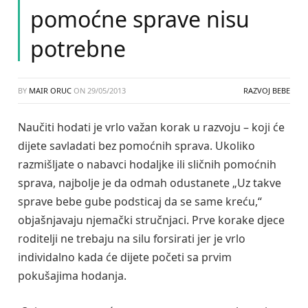
pomoćne sprave nisu
potrebne
BY
MAIR ORUC
ON
29/05/2013
RAZVOJ BEBE
Naučiti hodati je vrlo važan korak u razvoju – koji će
dijete savladati bez pomoćnih sprava. Ukoliko
razmišljate o nabavci hodaljke ili sličnih pomoćnih
sprava, najbolje je da odmah odustanete „Uz takve
sprave bebe gube podsticaj da se same kreću,“
objašnjavaju njemački stručnjaci. Prve korake djece
roditelji ne trebaju na silu forsirati jer je vrlo
individalno kada će dijete početi sa prvim
pokušajima hodanja.