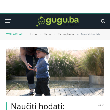
YOU ARE AT:
Home
Beba
Razvoj bebe
Naučiti hodati: pomoćne sprave nisu potrebne
»
»
»
Naučiti hodati:
0