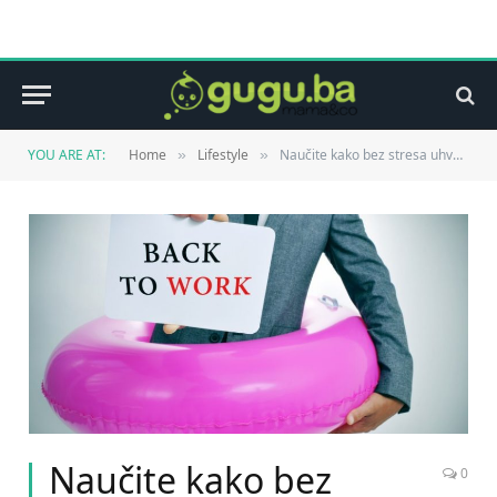
YOU ARE AT:
Home
Lifestyle
Naučite kako bez stresa uhvatiti radni ritam nakon odmora!
»
»
Naučite kako bez
0