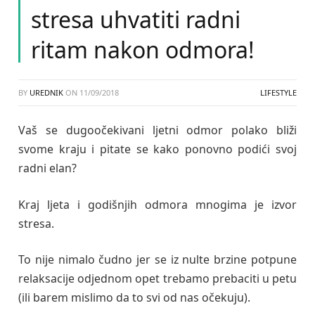
stresa uhvatiti radni
ritam nakon odmora!
BY
UREDNIK
ON
11/09/2018
LIFESTYLE
Vaš se dugoočekivani ljetni odmor polako bliži
svome kraju i pitate se kako ponovno podići svoj
radni elan?
Kraj ljeta i godišnjih odmora mnogima je izvor
stresa.
To nije nimalo čudno jer se iz nulte brzine potpune
relaksacije odjednom opet trebamo prebaciti u petu
(ili barem mislimo da to svi od nas očekuju).