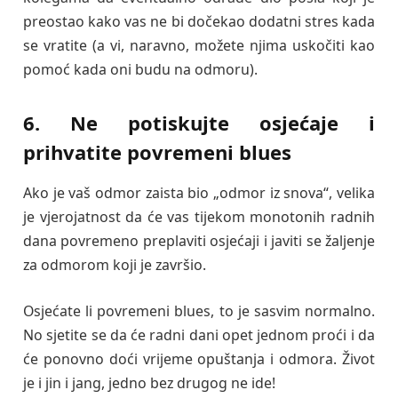
preostao kako vas ne bi dočekao dodatni stres kada
se vratite (a vi, naravno, možete njima uskočiti kao
pomoć kada oni budu na odmoru).
6. Ne potiskujte osjećaje i
prihvatite povremeni blues
Ako je vaš odmor zaista bio „odmor iz snova“, velika
je vjerojatnost da će vas tijekom monotonih radnih
dana povremeno preplaviti osjećaji i javiti se žaljenje
za odmorom koji je završio.
Osjećate li povremeni blues, to je sasvim normalno.
No sjetite se da će radni dani opet jednom proći i da
će ponovno doći vrijeme opuštanja i odmora. Život
je i jin i jang, jedno bez drugog ne ide!