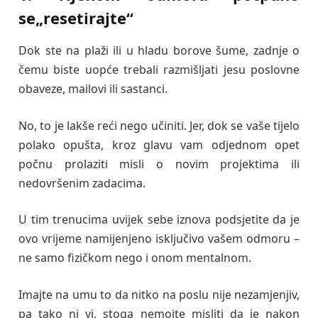
se„resetirajte“
Dok ste na plaži ili u hladu borove šume, zadnje o
čemu biste uopće trebali razmišljati jesu poslovne
obaveze, mailovi ili sastanci.
No, to je lakše reći nego učiniti. Jer, dok se vaše tijelo
polako opušta, kroz glavu vam odjednom opet
počnu prolaziti misli o novim projektima ili
nedovršenim zadacima.
U tim trenucima uvijek sebe iznova podsjetite da je
ovo vrijeme namijenjeno isključivo vašem odmoru –
ne samo fizičkom nego i onom mentalnom.
Imajte na umu to da nitko na poslu nije nezamjenjiv,
pa tako ni vi, stoga nemojte misliti da je nakon