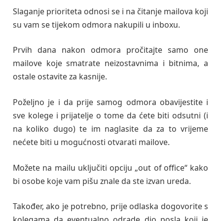
Slaganje prioriteta odnosi se i na čitanje mailova koji
su vam se tijekom odmora nakupili u inboxu.
Prvih dana nakon odmora pročitajte samo one
mailove koje smatrate neizostavnima i bitnima, a
ostale ostavite za kasnije.
Poželjno je i da prije samog odmora obavijestite i
sve kolege i prijatelje o tome da ćete biti odsutni (i
na koliko dugo) te im naglasite da za to vrijeme
nećete biti u mogućnosti otvarati mailove.
Možete na mailu uključiti opciju „out of office“ kako
bi osobe koje vam pišu znale da ste izvan ureda.
Također, ako je potrebno, prije odlaska dogovorite s
kolegama da eventualno odrade dio posla koji je