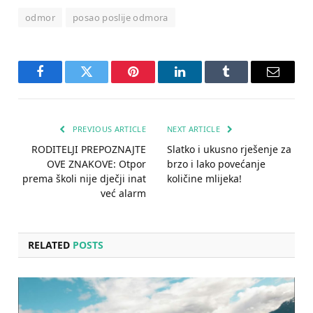
odmor
posao poslije odmora
Facebook
Twitter
Pinterest
LinkedIn
Tumblr
Email
PREVIOUS ARTICLE
NEXT ARTICLE
RODITELJI PREPOZNAJTE
Slatko i ukusno rješenje za
OVE ZNAKOVE: Otpor
brzo i lako povećanje
prema školi nije dječji inat
količine mlijeka!
već alarm
RELATED
POSTS