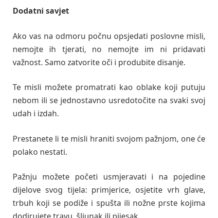
Dodatni savjet
Ako vas na odmoru počnu opsjedati poslovne misli,
nemojte ih tjerati, no nemojte im ni pridavati
važnost. Samo zatvorite oči i produbite disanje.
Te misli možete promatrati kao oblake koji putuju
nebom ili se jednostavno usredotočite na svaki svoj
udah i izdah.
Prestanete li te misli hraniti svojom pažnjom, one će
polako nestati.
Pažnju možete početi usmjeravati i na pojedine
dijelove svog tijela: primjerice, osjetite vrh glave,
trbuh koji se podiže i spušta ili nožne prste kojima
dodirujete travu, šljunak ili pijesak.