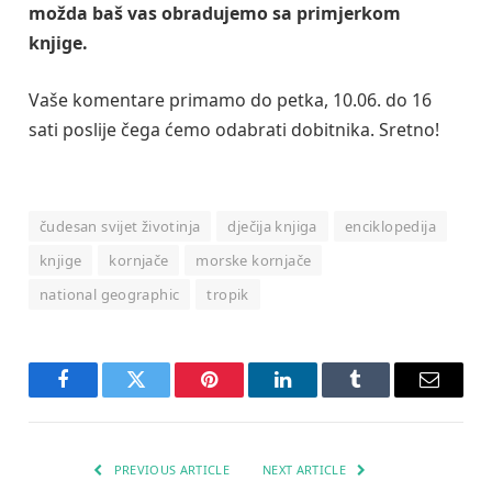
možda baš vas obradujemo sa primjerkom
knjige.
Vaše komentare primamo do petka, 10.06. do 16
sati poslije čega ćemo odabrati dobitnika. Sretno!
čudesan svijet životinja
dječija knjiga
enciklopedija
knjige
kornjače
morske kornjače
national geographic
tropik
Facebook
Twitter
Pinterest
LinkedIn
Tumblr
Email
PREVIOUS ARTICLE
NEXT ARTICLE