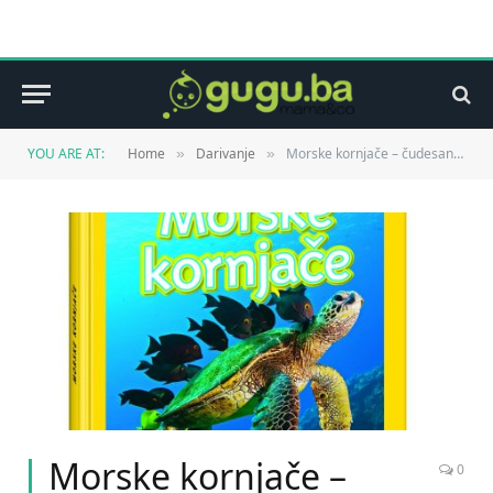
YOU ARE AT:
Home
Darivanje
Morske kornjače – čudesan svijet životinja 10.06. na kioscima!
»
»
Morske kornjače –
0