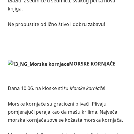
izlaziti iz sedmice u sedmicu, svakog petka nova
knjiga.
Ne propustite odlično štivo i dobru zabavu!
MORSKE KORNJAČE
Dana 10.06. na kioske stižu
Morske kornjače
!
Morske kornjače su graciozni plivači. Plivaju
pomjerajući peraja kao da mašu krilima. Najveća
morska kornjača zove se kožasta morska kornjača.