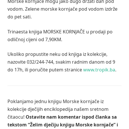
Morske kornjače mogu jako dugo držati dah pod
vodom. Zelene morske kornjače pod vodom izdrže
do pet sati.
Trinaesta knjiga MORSKE KORNJAČE u prodaji po
odličnoj cijeni od 7,90KM.
Ukoliko propustite neku od knjiga iz kolekcije,
nazovite 032/244-744, svakim radnim danom od 9
do 17h, ili poručite putem stranice
www.tropik.ba
.
Poklanjamo jednu knjigu Morske kornjače iz
kolekcije dječijih enciklopedija našem sretnom
čitaocu!
Ostavite nam komentar ispod članka sa
tekstom “Želim dječiju knjigu Morske kornjače” i