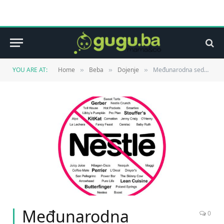
YOU ARE AT:
Home
Beba
Dojenje
Međunarodna sedmica bojkotiranja Nestléa 2013.
»
»
»
Međunarodna
0