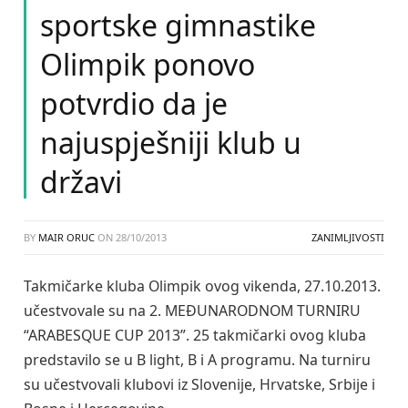
sportske gimnastike
Olimpik ponovo
potvrdio da je
najuspješniji klub u
državi
BY
MAIR ORUC
ON
28/10/2013
ZANIMLJIVOSTI
Takmičarke kluba Olimpik ovog vikenda, 27.10.2013.
učestvovale su na 2. MEĐUNARODNOM TURNIRU
“ARABESQUE CUP 2013”. 25 takmičarki ovog kluba
predstavilo se u B light, B i A programu. Na turniru
su učestvovali klubovi iz Slovenije, Hrvatske, Srbije i