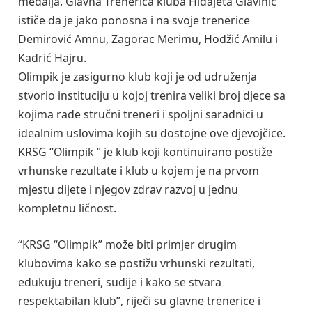
medalja. Glavna Trenerica kluba Hidajeta Glavinić
ističe da je jako ponosna i na svoje trenerice
Demirović Amnu, Zagorac Merimu, Hodžić Amilu i
Kadrić Hajru.
Olimpik je zasigurno klub koji je od udruženja
stvorio instituciju u kojoj trenira veliki broj djece sa
kojima rade stručni treneri i spoljni saradnici u
idealnim uslovima kojih su dostojne ove djevojčice.
KRSG “Olimpik ” je klub koji kontinuirano postiže
vrhunske rezultate i klub u kojem je na prvom
mjestu dijete i njegov zdrav razvoj u jednu
kompletnu ličnost.
“KRSG “Olimpik” može biti primjer drugim
klubovima kako se postižu vrhunski rezultati,
edukuju treneri, sudije i kako se stvara
respektabilan klub”, riječi su glavne trenerice i