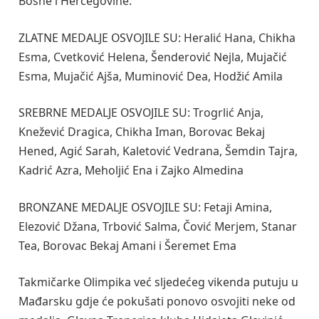
Bosne i Hercegovine.
ZLATNE MEDALJE OSVOJILE SU: Heralić Hana, Chikha
Esma, Cvetković Helena, Šenderović Nejla, Mujačić
Esma, Mujačić Ajša, Muminović Dea, Hodžić Amila
SREBRNE MEDALJE OSVOJILE SU: Trogrlić Anja,
Knežević Dragica, Chikha Iman, Borovac Bekaj
Hened, Agić Sarah, Kaletović Vedrana, Šemdin Tajra,
Kadrić Azra, Meholjić Ena i Zajko Almedina
BRONZANE MEDALJE OSVOJILE SU: Fetaji Amina,
Elezović Džana, Trbović Salma, Čović Merjem, Stanar
Tea, Borovac Bekaj Amani i Šeremet Ema
Takmičarke Olimpika već sljedećeg vikenda putuju u
Mađarsku gdje će pokušati ponovo osvojiti neke od