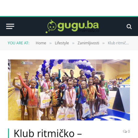
YOU ARE AT:
Home
Lifestyle
Zanimljivosti
Klub ritmičko – sportske gimnastike Olimpik ponovo potvrdio da je najuspješniji klub u državi
»
»
»
Klub ritmičko –
0