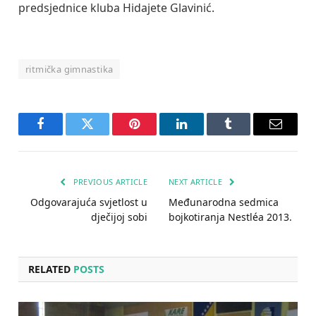
predsjednice kluba Hidajete Glavinić.
ritmička gimnastika
Facebook
Twitter
Pinterest
LinkedIn
Tumblr
Email
PREVIOUS ARTICLE
NEXT ARTICLE
Odgovarajuća svjetlost u
Međunarodna sedmica
dječijoj sobi
bojkotiranja Nestléa 2013.
RELATED
POSTS