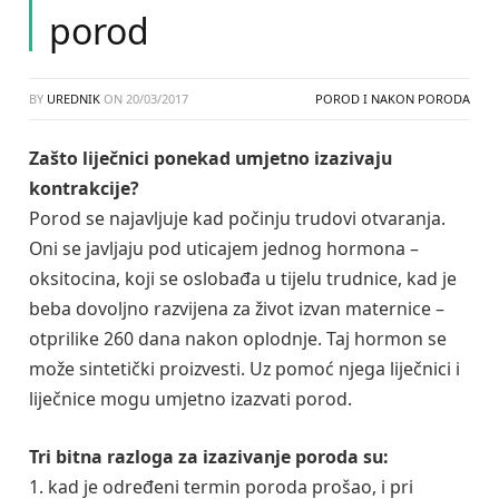
porod
BY
UREDNIK
ON
20/03/2017
POROD I NAKON PORODA
Zašto liječnici ponekad umjetno izazivaju
kontrakcije?
Porod se najavljuje kad počinju trudovi otvaranja.
Oni se javljaju pod uticajem jednog hormona –
oksitocina, koji se oslobađa u tijelu trudnice, kad je
beba dovoljno razvijena za život izvan maternice –
otprilike 260 dana nakon oplodnje. Taj hormon se
može sintetički proizvesti. Uz pomoć njega liječnici i
liječnice mogu umjetno izazvati porod.
Tri bitna razloga za izazivanje poroda su:
1. kad je određeni termin poroda prošao, i pri