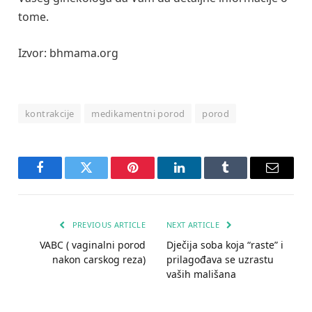
tome.
Izvor: bhmama.org
kontrakcije
medikamentni porod
porod
Facebook
Twitter
Pinterest
LinkedIn
Tumblr
Email
PREVIOUS ARTICLE
NEXT ARTICLE
VABC ( vaginalni porod
Dječija soba koja “raste” i
nakon carskog reza)
prilagođava se uzrastu
vaših mališana