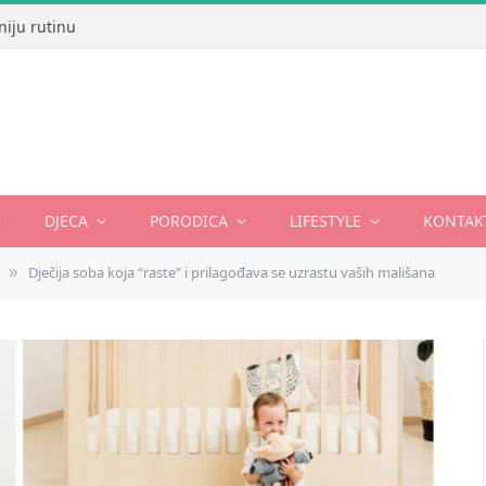
niju rutinu
DJECA
PORODICA
LIFESTYLE
KONTAK
Dječija soba koja “raste” i prilagođava se uzrastu vaših mališana
»