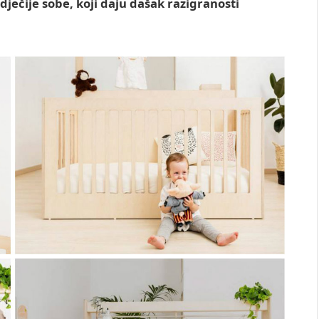
ječije sobe, koji daju dašak razigranosti