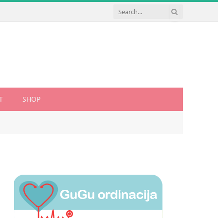
T
SHOP