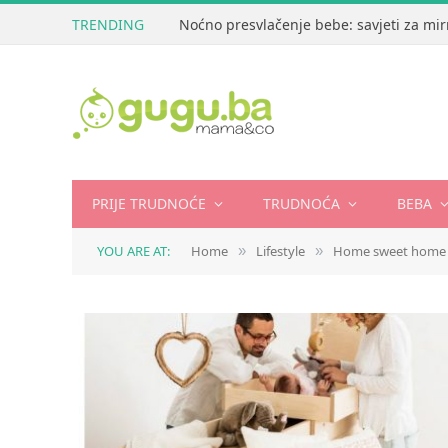
TRENDING
Noćno presvlačenje bebe: savjeti za mir
PRIJE TRUDNOĆE
TRUDNOĆA
BEBA
YOU ARE AT:
Home
Lifestyle
Home sweet home
»
»