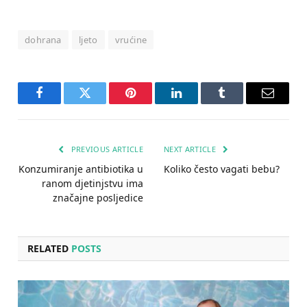
dohrana
ljeto
vrućine
Facebook
Twitter
Pinterest
LinkedIn
Tumblr
Email
PREVIOUS ARTICLE
NEXT ARTICLE
Konzumiranje antibiotika u
Koliko često vagati bebu?
ranom djetinjstvu ima
značajne posljedice
RELATED
POSTS