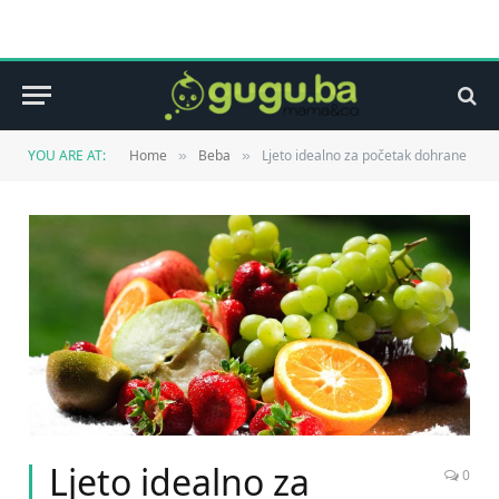
YOU ARE AT:
Home
Beba
Ljeto idealno za početak dohrane
»
»
Ljeto idealno za
0