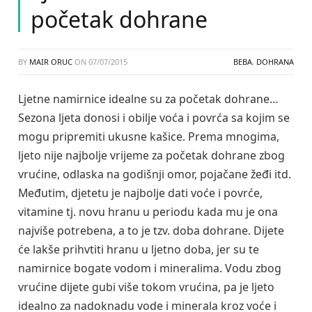
početak dohrane
BY
MAIR ORUC
ON
07/07/2015
BEBA
,
DOHRANA
Ljetne namirnice idealne su za početak dohrane…
Sezona ljeta donosi i obilje voća i povrća sa kojim se
mogu pripremiti ukusne kašice. Prema mnogima,
ljeto nije najbolje vrijeme za početak dohrane zbog
vrućine, odlaska na godišnji omor, pojačane žeđi itd.
Međutim, djetetu je najbolje dati voće i povrće,
vitamine tj. novu hranu u periodu kada mu je ona
najviše potrebena, a to je tzv. doba dohrane. Dijete
će lakše prihvtiti hranu u ljetno doba, jer su te
namirnice bogate vodom i mineralima. Vodu zbog
vrućine dijete gubi više tokom vrućina, pa je ljeto
idealno za nadoknadu vode i minerala kroz voće i