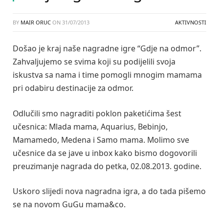
BY
MAIR ORUC
ON
31/07/2013
AKTIVNOSTI
Došao je kraj naše nagradne igre “Gdje na odmor”.
Zahvaljujemo se svima koji su podijelili svoja
iskustva sa nama i time pomogli mnogim mamama
pri odabiru destinacije za odmor.
Odlučili smo nagraditi poklon paketićima šest
učesnica: Mlada mama, Aquarius, Bebinjo,
Mamamedo, Medena i Samo mama. Molimo sve
učesnice da se jave u inbox kako bismo dogovorili
preuzimanje nagrada do petka, 02.08.2013. godine.
Uskoro slijedi nova nagradna igra, a do tada pišemo
se na novom GuGu mama&co.