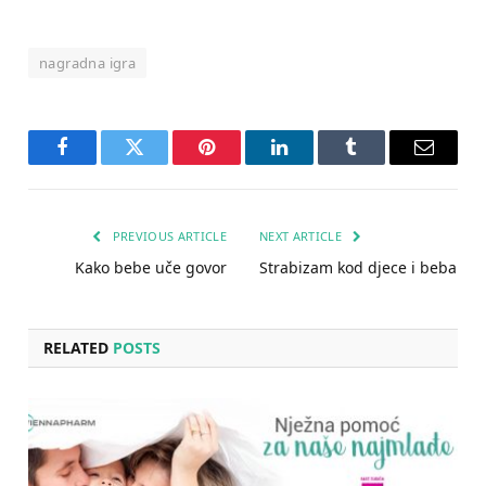
nagradna igra
Facebook
Twitter
Pinterest
LinkedIn
Tumblr
Email
PREVIOUS ARTICLE
NEXT ARTICLE
Kako bebe uče govor
Strabizam kod djece i beba
RELATED
POSTS