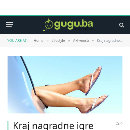
YOU ARE AT:
Home
Lifestyle
Aktivnosti
Kraj nagradne igre
»
»
»
Kraj nagradne igre
0