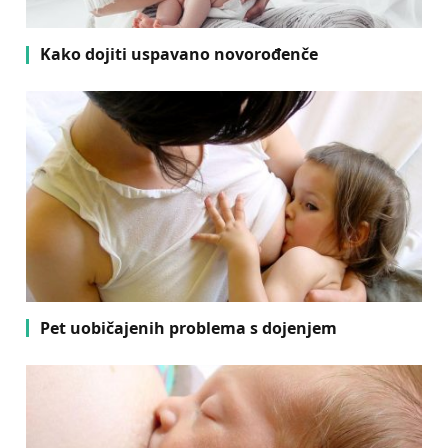
Kako dojiti uspavano novorođenče
Pet uobičajenih problema s dojenjem