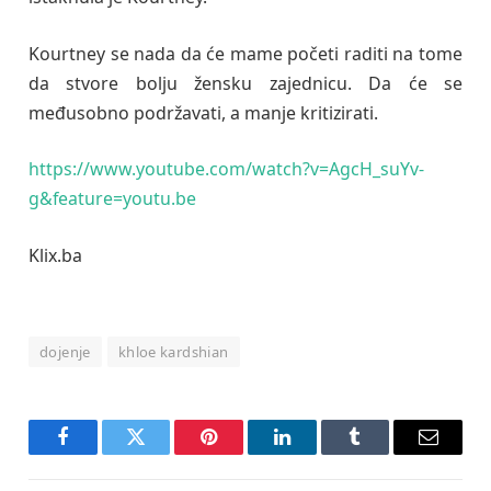
Kourtney se nada da će mame početi raditi na tome
da stvore bolju žensku zajednicu. Da će se
međusobno podržavati, a manje kritizirati.
https://www.youtube.com/watch?v=AgcH_suYv-
g&feature=youtu.be
Klix.ba
dojenje
khloe kardshian
Facebook
Twitter
Pinterest
LinkedIn
Tumblr
Email