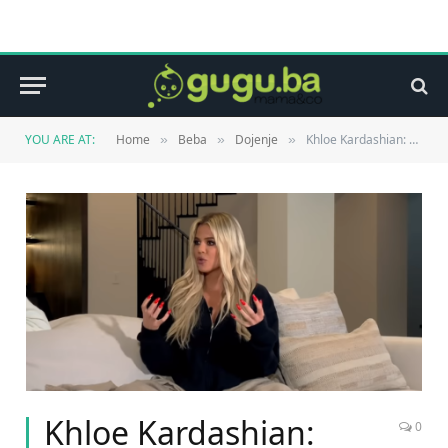
YOU ARE AT:
Home
Beba
Dojenje
Khloe Kardashian: Osjećala sam se kao loša majka jer nisam mogla dojiti dijete
»
»
»
Khloe Kardashian:
0