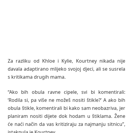
Za razliku od Khloe i Kylie, Kourtney nikada nije
davala adaptirano mlijeko svojoj djeci, ali se susrela
s kritikama drugih mama.
“Ako bih obula ravne cipele, svi bi komentirali:
‘Rodila si, pa više ne možeš nositi štikle?’ A ako bih
obula štikle, komentirali bi kako sam neobazriva, jer
planiram nositi dijete dok hodam u štiklama. Žene
će naći način da vas kritiziraju za najmanju sitnicu”,
istaknula je Kourtney.