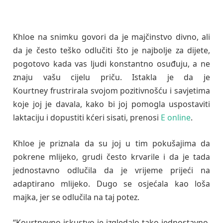
Khloe na snimku govori da je majčinstvo divno, ali
da je često teško odlučiti što je najbolje za dijete,
pogotovo kada vas ljudi konstantno osuđuju, a ne
znaju vašu cijelu priču. Istakla je da je
Kourtney frustrirala svojom pozitivnošću i savjetima
koje joj je davala, kako bi joj pomogla uspostaviti
laktaciju i dopustiti kćeri sisati, prenosi
E online
.
Khloe je priznala da su joj u tim pokušajima da
pokrene mlijeko, grudi često krvarile i da je tada
jednostavno odlučila da je vrijeme prijeći na
adaptirano mlijeko. Dugo se osjećala kao loša
majka, jer se odlučila na taj potez.
“Kourtneyno iskustvo je izgledalo tako jednostavno,