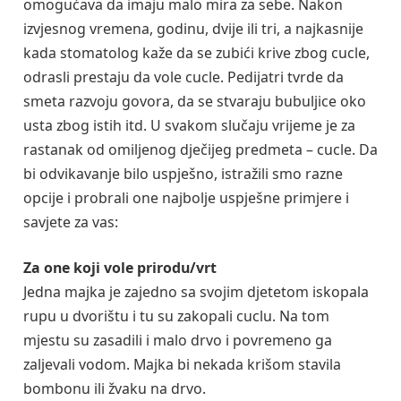
omogućava da imaju malo mira za sebe. Nakon
izvjesnog vremena, godinu, dvije ili tri, a najkasnije
kada stomatolog kaže da se zubići krive zbog cucle,
odrasli prestaju da vole cucle. Pedijatri tvrde da
smeta razvoju govora, da se stvaraju bubuljice oko
usta zbog istih itd. U svakom slučaju vrijeme je za
rastanak od omiljenog dječijeg predmeta – cucle. Da
bi odvikavanje bilo uspješno, istražili smo razne
opcije i probrali one najbolje uspješne primjere i
savjete za vas:
Za one koji vole prirodu/vrt
Jedna majka je zajedno sa svojim djetetom iskopala
rupu u dvorištu i tu su zakopali cuclu. Na tom
mjestu su zasadili i malo drvo i povremeno ga
zaljevali vodom. Majka bi nekada krišom stavila
bombonu ili žvaku na drvo.