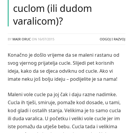
cuclom (ili dudom
varalicom)?
BY
MAIR ORUC
ON
16/07/2015
ODGOJ I RAZVOJ
Konačno je došlo vrijeme da se maleni rastanu od
svog vjernog prijatelja cucle. Slijedi pet korisnih
ideja, kako da se djeca odviknu od cucle. Ako vi
imate neku još bolju ideju – podijelite je sa nama!
Maleni vole cucle pa joj čak i daju razne nadimke.
Cucla ih tješi, smiruje, pomaže kod dosade, u tami,
kod gladi i ostalih stanja. Velikima je to samo cucla
ili duda varalica. U početku i veliki vole cucle jer im
iste pomažu da utješe bebu. Cucla tada i velikima