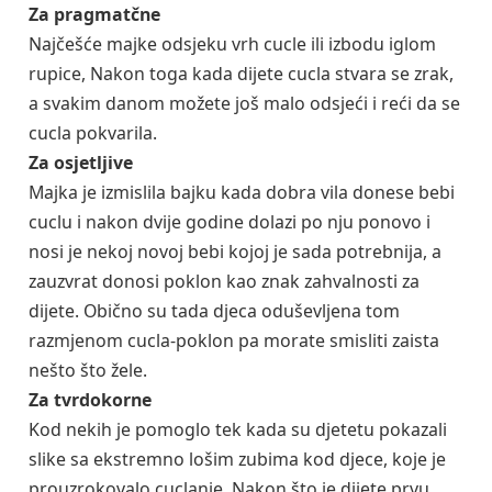
Za pragmatčne
Najčešće majke odsjeku vrh cucle ili izbodu iglom
rupice, Nakon toga kada dijete cucla stvara se zrak,
a svakim danom možete još malo odsjeći i reći da se
cucla pokvarila.
Za osjetljive
Majka je izmislila bajku kada dobra vila donese bebi
cuclu i nakon dvije godine dolazi po nju ponovo i
nosi je nekoj novoj bebi kojoj je sada potrebnija, a
zauzvrat donosi poklon kao znak zahvalnosti za
dijete. Obično su tada djeca oduševljena tom
razmjenom cucla-poklon pa morate smisliti zaista
nešto što žele.
Za tvrdokorne
Kod nekih je pomoglo tek kada su djetetu pokazali
slike sa ekstremno lošim zubima kod djece, koje je
prouzrokovalo cuclanje. Nakon što je dijete prvu