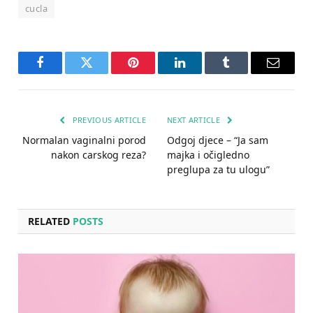
cucla
Facebook
Twitter
Pinterest
LinkedIn
Tumblr
Email
PREVIOUS ARTICLE
NEXT ARTICLE
Normalan vaginalni porod
Odgoj djece – “Ja sam
nakon carskog reza?
majka i očigledno
preglupa za tu ulogu”
RELATED
POSTS