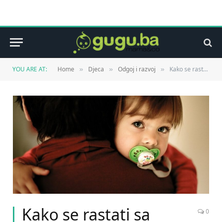
YOU ARE AT:
Home
Djeca
Odgoj i razvoj
Kako se rastati sa cuclom (ili dudom varalicom)?
»
»
»
Kako se rastati sa
0