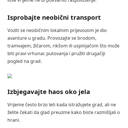
loše vrijeme ne bi pokvarilo raspoloženje.
Isprobajte neobični transport
Voziti se neobičnim lokalnim prijevozom je dio
avanture u gradu. Provozajte se brodom,
tramvajem, žičarom, rikšom ili uspinjačom što može
biti pravi vrhunac putovanja i pružiti drugačiji
pogled na grad.
Izbjegavajte haos oko jela
Vrijeme često brzo leti kada istražujete grad, ali ne
želite čekati da glad preuzme kako biste razmišljali o
hrani.