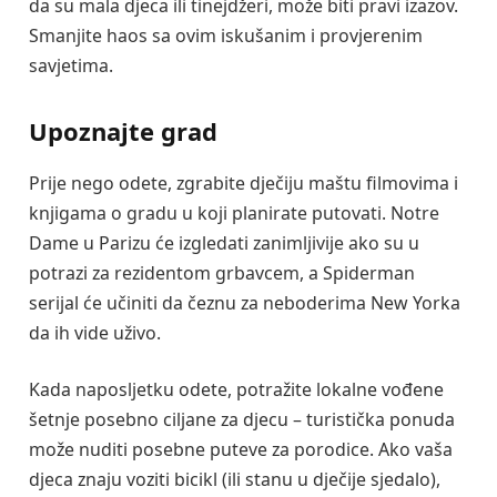
da su mala djeca ili tinejdžeri, može biti pravi izazov.
Smanjite haos sa ovim iskušanim i provjerenim
savjetima.
Upoznajte grad
Prije nego odete, zgrabite dječiju maštu filmovima i
knjigama o gradu u koji planirate putovati. Notre
Dame u Parizu će izgledati zanimljivije ako su u
potrazi za rezidentom grbavcem, a Spiderman
serijal će učiniti da čeznu za neboderima New Yorka
da ih vide uživo.
Kada naposljetku odete, potražite lokalne vođene
šetnje posebno ciljane za djecu – turistička ponuda
može nuditi posebne puteve za porodice. Ako vaša
djeca znaju voziti bicikl (ili stanu u dječije sjedalo),