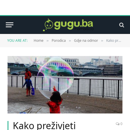
YOU ARE AT:
Home
Porodica
Gdje na odmor
Kako preživjeti putovanje u grad sa djecom
»
»
»
Kako preživjeti
0