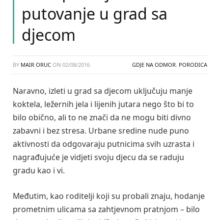
putovanje u grad sa
djecom
BY
MAIR ORUC
ON
02/08/2016
GDJE NA ODMOR
,
PORODICA
Naravno, izleti u grad sa djecom uključuju manje
koktela, ležernih jela i lijenih jutara nego što bi to
bilo obično, ali to ne znači da ne mogu biti divno
zabavni i bez stresa. Urbane sredine nude puno
aktivnosti da odgovaraju putnicima svih uzrasta i
nagrađujuće je vidjeti svoju djecu da se raduju
gradu kao i vi.
Međutim, kao roditelji koji su probali znaju, hodanje
prometnim ulicama sa zahtjevnom pratnjom – bilo