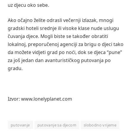
uz djecu oko sebe.
Ako očajno želite odrasli večernji izlazak, mnogi
gradski hoteli srednje ili visoke klase nude uslugu
čuvanja djece. Mogli biste se također obratiti
lokalnoj, preporučenoj agenciji za brigu o djeci tako
da možete vidjeti grad po noći, dok se djeca “pune”
za još jedan dan avanturističkog putovanja po
gradu.
Izvor: www.lonelyplanet.com
putovanje
putovanje sa djecom
slobodno vrijeme