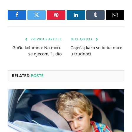
Facebook
Twitter
Pinterest
LinkedIn
Tumblr
Email
PREVIOUS ARTICLE
NEXT ARTICLE
GuGu kolumna: Na moru
Osjećaj kako se beba miče
sa djecom, 1. dio
u trudnoći
RELATED
POSTS