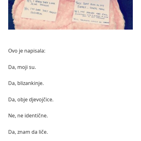
Ovo je napisala:
Da, moji su.
Da, blizankinje.
Da, obje djevojčice.
Ne, ne identične.
Da, znam da liče.