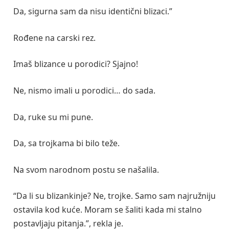
Da, sigurna sam da nisu identični blizaci.”
Rođene na carski rez.
Imaš blizance u porodici? Sjajno!
Ne, nismo imali u porodici… do sada.
Da, ruke su mi pune.
Da, sa trojkama bi bilo teže.
Na svom narodnom postu se našalila.
“Da li su blizankinje? Ne, trojke. Samo sam najružniju
ostavila kod kuće. Moram se šaliti kada mi stalno
postavljaju pitanja.”, rekla je.