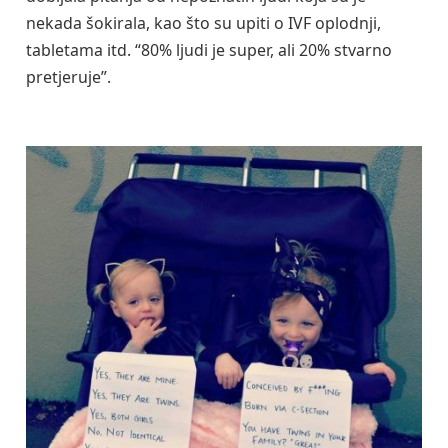
nekada šokirala, kao što su upiti o IVF oplodnji,
tabletama itd. “80% ljudi je super, ali 20% stvarno
pretjeruje”.