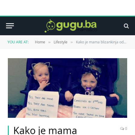
YOU ARE AT:
Home
Lifestyle
Kako je mama blizankinja odgovorila na pitanja koja je postavljaju stranci
»
»
Kako je mama
0