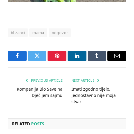
blizanci
mama
odgovor
Facebook
Twitter
Pinterest
LinkedIn
Tumblr
Email
PREVIOUS ARTICLE
NEXT ARTICLE
Kompanija Bio Save na
Imati zgodno tijelo,
Dječijem sajmu
jednostavno nije moja
stvar
RELATED
POSTS