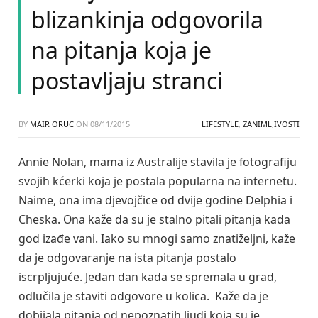
blizankinja odgovorila
na pitanja koja je
postavljaju stranci
BY
MAIR ORUC
ON
08/11/2015
LIFESTYLE
,
ZANIMLJIVOSTI
Annie Nolan, mama iz Australije stavila je fotografiju
svojih kćerki koja je postala popularna na internetu.
Naime, ona ima djevojčice od dvije godine Delphia i
Cheska. Ona kaže da su je stalno pitali pitanja kada
god izađe vani. Iako su mnogi samo znatiželjni, kaže
da je odgovaranje na ista pitanja postalo
iscrpljujuće. Jedan dan kada se spremala u grad,
odlučila je staviti odgovore u kolica. Kaže da je
dobijala pitanja od nepoznatih ljudi koja su je