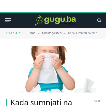
YOU ARE AT:
Home
Uncategorized
Kada sumnjati na alergiju?
»
»
Kada sumnjati na
0