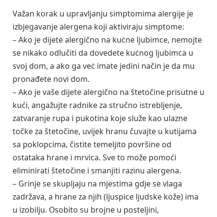
Važan korak u upravljanju simptomima alergije je
izbjegavanje alergena koji aktiviraju simptome:
– Ako je dijete alergično na kuċne ljubimce, nemojte
se nikako odlučiti da dovedete kuċnog ljubimca u
svoj dom, a ako ga veċ imate jedini način je da mu
pronađete novi dom.
– Ako je vaše dijete alergično na štetočine prisutne u
kući, angažujte radnike za stručno istrebljenje,
zatvaranje rupa i pukotina koje služe kao ulazne
točke za štetočine, uvijek hranu čuvajte u kutijama
sa poklopcima, čistite temeljito površine od
ostataka hrane i mrvica. Sve to može pomoći
eliminirati štetočine i smanjiti razinu alergena.
– Grinje se skupljaju na mjestima gdje se vlaga
zadržava, a hrane za njih (ljuspice ljudske kože) ima
u izobilju. Osobito su brojne u posteljini,