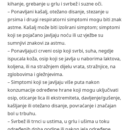
kihanje, grebanje u grlu i svrbež i suzne oči.
– Ponavljani kašalj, otežano disanje, stezanje u
prsima i drugi respiratorni simptomi mogu biti znak
astme. Kašalj može biti izolirani simptom; simptomi
koji se pojačano javljaju noću ili uz vježbe su
sumnjivi znakovi za astmu.
– Ponavljajuċi crveni osip koji svrbi, suha, negdje
ispucala koža, osip koji se javlja u naborima laktova,
koljena, ili na stražnjem dijelu vrata, stražnjice, na
zglobovima i gležnjevima.
– Simptomi koji se javljaju više puta nakon
konzumacije određene hrane koji mogu uključivati
osip, oticanje lica ili ekstremiteta, davljenje/gušenje,
kašljanje ili otežano disanje, povraćanje i značajan
bol u trbuhu.
– Svrbež ili trnci u ustima, u grlu i ušima u toku
određenih doba godine ili nakon jela određene