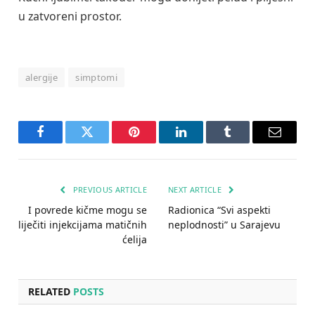
u zatvoreni prostor.
alergije
simptomi
Facebook
Twitter
Pinterest
LinkedIn
Tumblr
Email
PREVIOUS ARTICLE
NEXT ARTICLE
I povrede kičme mogu se
Radionica “Svi aspekti
liječiti injekcijama matičnih
neplodnosti” u Sarajevu
ćelija
RELATED
POSTS