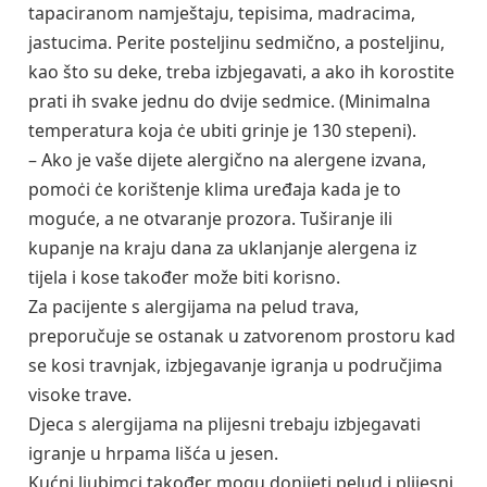
tapaciranom namještaju, tepisima, madracima,
jastucima. Perite posteljinu sedmično, a posteljinu,
kao što su deke, treba izbjegavati, a ako ih korostite
prati ih svake jednu do dvije sedmice. (Minimalna
temperatura koja ċe ubiti grinje je 130 stepeni).
– Ako je vaše dijete alergično na alergene izvana,
pomoċi ċe korištenje klima uređaja kada je to
moguće, a ne otvaranje prozora. Tuširanje ili
kupanje na kraju dana za uklanjanje alergena iz
tijela i kose također može biti korisno.
Za pacijente s alergijama na pelud trava,
preporučuje se ostanak u zatvorenom prostoru kad
se kosi travnjak, izbjegavanje igranja u područjima
visoke trave.
Djeca s alergijama na plijesni trebaju izbjegavati
igranje u hrpama lišća u jesen.
Kućni ljubimci također mogu donijeti pelud i plijesni