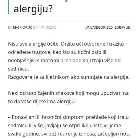
alergiju?
BY
MAIR ORUC
ON
17/10/2013
UNCATEGORIZED
,
ZDRAVLJE
Nisu sve alergije očite. Držite oči otvorene i tražite
određene tragove, kao što su kožni osip ili
neobjašnjivi simptomi prehlade koji traju više od
sedmicu.
Razgovarajte sa liječnikom ako sumnjate na alergije.
Neki od uobičajenih znakova koji mogu upuċivati na
to da vaše dijete ima alergiju:
– Ponavljani ili hronični simptomi prehlade koji traju
sedmicu ili više, javljaju se otprilike u isto vrijeme
svake godine: svrbež i curenje iz nosa, začepljen nos,