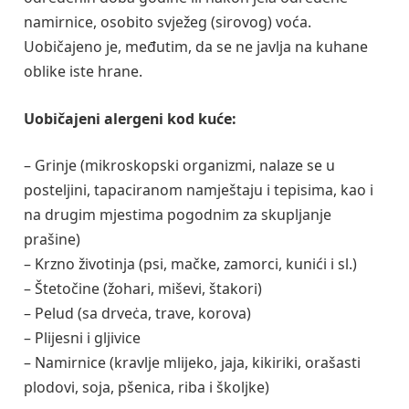
namirnice, osobito svježeg (sirovog) voća.
Uobičajeno je, međutim, da se ne javlja na kuhane
oblike iste hrane.
Uobičajeni alergeni kod kuće:
– Grinje (mikroskopski organizmi, nalaze se u
posteljini, tapaciranom namještaju i tepisima, kao i
na drugim mjestima pogodnim za skupljanje
prašine)
– Krzno životinja (psi, mačke, zamorci, kunići i sl.)
– Štetočine (žohari, miševi, štakori)
– Pelud (sa drveċa, trave, korova)
– Plijesni i gljivice
– Namirnice (kravlje mlijeko, jaja, kikiriki, orašasti
plodovi, soja, pšenica, riba i školjke)