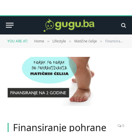
YOU ARE AT:
Home
Lifestyle
Matične ćelije
Finansiranje pohrane matičnih ćelija na 2 godine
»
»
»
Finansiranje pohrane
0