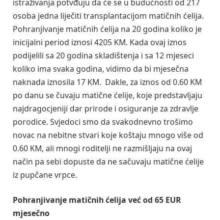
istraživanja potvđuju da će se u budućnosti od 217
osoba jedna liječiti transplantacijom matičnih ćelija.
Pohranjivanje matičnih ćelija na 20 godina koliko je
inicijalni period iznosi 4205 KM. Kada ovaj iznos
podijelili sa 20 godina skladištenja i sa 12 mjeseci
koliko ima svaka godina, vidimo da bi mjesečna
naknada iznosila 17 KM. Dakle, za iznos od 0.60 KM
po danu se čuvaju matične ćelije, koje predstavljaju
najdragocjeniji dar prirode i osiguranje za zdravlje
porodice. Svjedoci smo da svakodnevno trošimo
novac na nebitne stvari koje koštaju mnogo više od
0.60 KM, ali mnogi roditelji ne razmišljaju na ovaj
način pa sebi dopuste da ne sačuvaju matične ćelije
iz pupčane vrpce.
Pohranjivanje matičnih ćelija već od 65 EUR
mjesečno