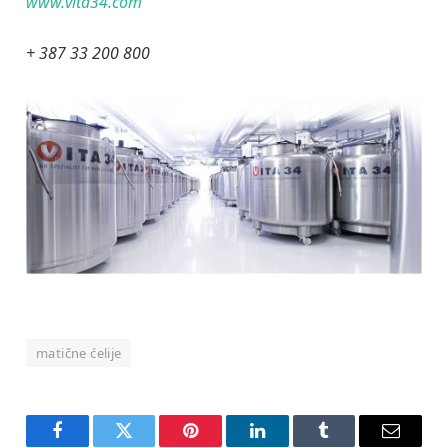
www.vita34.com
+ 387 33 200 800
matične ćelije
Facebook
Twitter
Pinterest
LinkedIn
Tumblr
Email