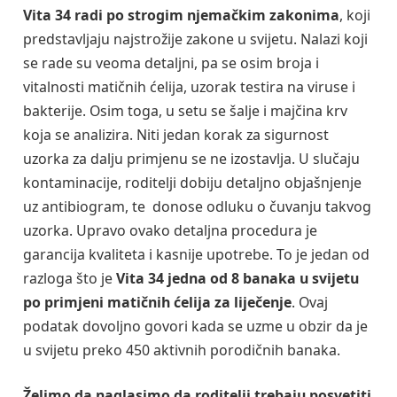
Vita 34 radi po strogim njemačkim zakonima
, koji
predstavljaju najstrožije zakone u svijetu. Nalazi koji
se rade su veoma detaljni, pa se osim broja i
vitalnosti matičnih ćelija, uzorak testira na viruse i
bakterije. Osim toga, u setu se šalje i majčina krv
koja se analizira. Niti jedan korak za sigurnost
uzorka za dalju primjenu se ne izostavlja. U slučaju
kontaminacije, roditelji dobiju detaljno objašnjenje
uz antibiogram, te donose odluku o čuvanju takvog
uzorka. Upravo ovako detaljna procedura je
garancija kvaliteta i kasnije upotrebe. To je jedan od
razloga što je
Vita 34 jedna od 8 banaka u svijetu
po primjeni matičnih ćelija za liječenje
. Ovaj
podatak dovoljno govori kada se uzme u obzir da je
u svijetu preko 450 aktivnih porodičnih banaka.
Želimo da naglasimo da roditelji trebaju posvetiti