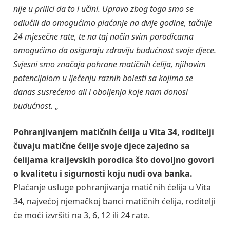
nije u prilici da to i učini. Upravo zbog toga smo se
odlučili da omogućimo plaćanje na dvije godine, tačnije
24 mjesečne rate, te na taj način svim porodicama
omogućimo da osiguraju zdraviju budućnost svoje djece.
Svjesni smo značaja pohrane matičnih ćelija, njihovim
potencijalom u lječenju raznih bolesti sa kojima se
danas susrećemo ali i oboljenja koje nam donosi
budućnost.
„
Pohranjivanjem matičnih ćelija u Vita 34, roditelji
čuvaju matične ćelije svoje djece zajedno sa
ćelijama kraljevskih porodica što dovoljno govori
o kvalitetu i sigurnosti koju nudi ova banka.
Plaćanje usluge pohranjivanja matičnih ćelija u Vita
34, najvećoj njemačkoj banci matičnih ćelija, roditelji
će moći izvršiti na 3, 6, 12 ili 24 rate.