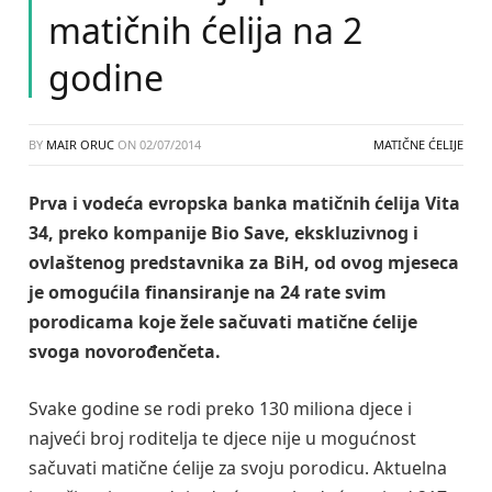
matičnih ćelija na 2
godine
BY
MAIR ORUC
ON
02/07/2014
MATIČNE ĆELIJE
Prva i vodeća evropska banka matičnih ćelija Vita
34, preko kompanije Bio Save, ekskluzivnog i
ovlaštenog predstavnika za BiH, od ovog mjeseca
je omogućila finansiranje na 24 rate svim
porodicama koje žele sačuvati matične ćelije
svoga novorođenčeta.
Svake godine se rodi preko 130 miliona djece i
najveći broj roditelja te djece nije u mogućnost
sačuvati matične ćelije za svoju porodicu. Aktuelna