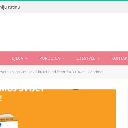
niju rutinu
DJECA
PORODICA
LIFESTYLE
KONTAK
veta knjiga Gmazovi i kukci je od četvrtka 30.04. na kioscima!