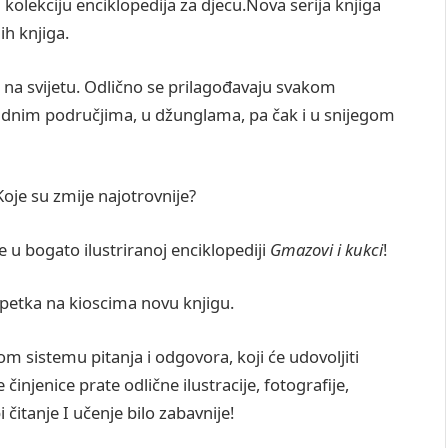
kolekciju enciklopedija za djecu.Nova serija knjiga
ih knjiga.
e na svijetu. Odlično se prilagođavaju svakom
ladnim područjima, u džunglama, pa čak i u snijegom
Koje su zmije najotrovnije?
 u bogato ilustriranoj enciklopediji
Gmazovi i kukci
!
 petka na kioscima novu knjigu.
 sistemu pitanja i odgovora, koji će udovoljiti
e činjenice prate odlične ilustracije, fotografije,
 čitanje I učenje bilo zabavnije!