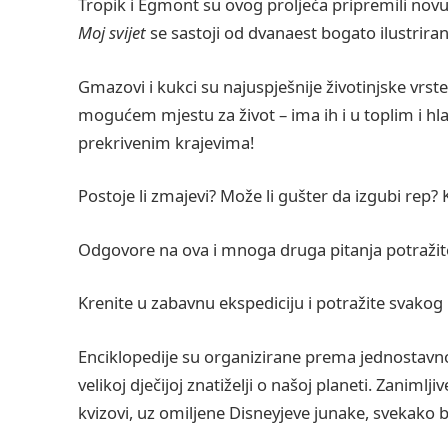
Tropik i Egmont su ovog proljeća pripremili novu 
Moj svijet
se sastoji od dvanaest bogato ilustriran
Gmazovi i kukci su najuspješnije životinjske vrst
mogućem mjestu za život – ima ih i u toplim i h
prekrivenim krajevima!
Postoje li zmajevi? Može li gušter da izgubi rep? 
Odgovore na ova i mnoga druga pitanja potražite
Krenite u zabavnu ekspediciju i potražite svakog
Enciklopedije su organizirane prema jednostavnom
velikoj dječijoj znatiželji o našoj planeti. Zanimljiv
kvizovi, uz omiljene Disneyjeve junake, svekako bi