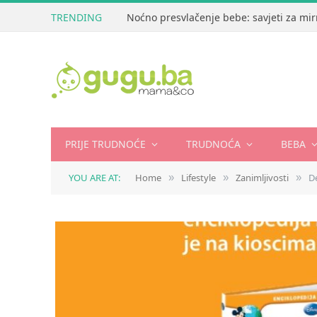
TRENDING
Noćno presvlačenje bebe: savjeti za mir
PRIJE TRUDNOĆE
TRUDNOĆA
BEBA
YOU ARE AT:
Home
Lifestyle
Zanimljivosti
De
»
»
»