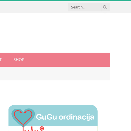
T
SHOP