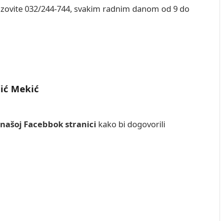
 nazovite 032/244-744, svakim radnim danom od 9 do
čić Mekić
našoj Facebbok stranici
kako bi dogovorili