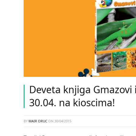
Deveta knjiga Gmazovi i
30.04. na kioscima!
BY
MAIR ORUC
ON
30/04/2015