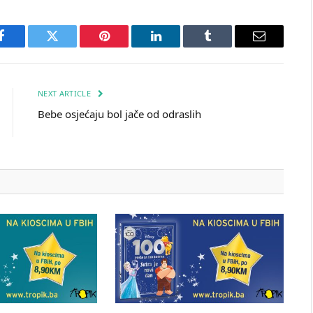
Facebook
Twitter
Pinterest
LinkedIn
Tumblr
Email
NEXT ARTICLE
Bebe osjećaju bol jače od odraslih