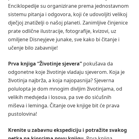
Enciklopedije su organizirane prema jednostavnom
sistemu pitanja i odgovora, koji će udovoljiti velikoj
dječjoj znatiželji o našoj planeti. Zanimljive činjenice
prate odlične ilustracije, fotografije, kvizovi, uz
omiljene Disneyjeve junake, sve kako bi čitanje i
učenje bilo zabavnije!
Prva knjiga “Životinje sjevera”
pokušava da
odgonetne koje životinje vladaju sjeverom. Koja je
životinja najbrža, a koja najopasnija? Sjeverna
polulopta je dom mnogim divljim životinjama, od
velikih medvjeda i losova, pa sve do sićušnih
miševa i leminga. Čitanje ove knjige bit će prava
pustolovina!
Krenite u zabavnu ekspediciju i potražite svakog
petka na kioscima novu knjigu.
Prva knjiga