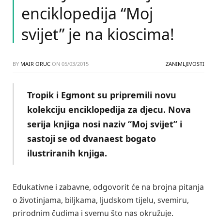
enciklopedija “Moj
svijet” je na kioscima!
BY
MAIR ORUC
ON
05/03/2015
ZANIMLJIVOSTI
Tropik i Egmont su pripremili novu
kolekciju enciklopedija za djecu. Nova
serija knjiga nosi naziv “Moj svijet” i
sastoji se od dvanaest bogato
ilustriranih knjiga.
Edukativne i zabavne, odgovorit će na brojna pitanja
o životinjama, biljkama, ljudskom tijelu, svemiru,
prirodnim čudima i svemu što nas okružuje.