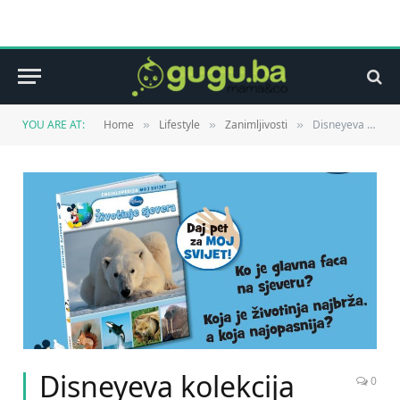
YOU ARE AT:
Home
Lifestyle
Zanimljivosti
Disneyeva kolekcija enciklopedija “Moj svijet” je na kioscima!
»
»
»
Disneyeva kolekcija
0