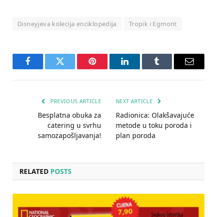
Disneyjeva kolecija enciklopedija
Tropik i Egmont
Facebook
Twitter
Pinterest
LinkedIn
Tumblr
Email
PREVIOUS ARTICLE
NEXT ARTICLE
Besplatna obuka za
Radionica: Olakšavajuće
catering u svrhu
metode u toku poroda i
samozapošljavanja!
plan poroda
RELATED
POSTS