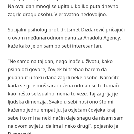
Na ovaj dan mnogi se upitaju koliko puta dnevno
zagrle dragu osobu. Vjerovatno nedovoljno.
Socijalni psiholog prof. dr. Ismet Dizdarević pričajući
o ovom međunarodnom danu za Anadolu Agency,
kaže kako je on sam po sebi interesantan.
“Ne samo na taj dan, nego inače u životu, kako
psiholozi govore, čovjek bi trebao barem da
jedanput u toku dana zagrli neke osobe. Naročito
kada se grle muškarac i žena odmah se to tumači
kao nešto seksualno, nema to veze. Taj zagrljaj je
ljudska dimenzija. Svako u sebi nosi ono što mi
kažemo jednu empatiju. Ja osjećam čovjeka kraj
sebe i to mi na neki način daje snagu da nisam sam
na ovom svijetu, da ima i neko drugi”, pojasnio je
Dizdarević.