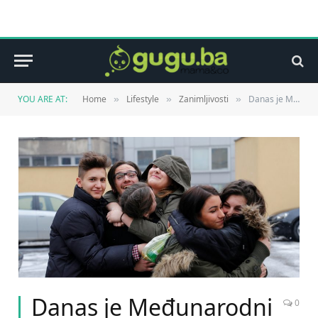
YOU ARE AT:
Home
Lifestyle
Zanimljivosti
Danas je Međunarodni dan zagrljaja: Zagrlite nekoga i riješite se stresa
»
»
»
Danas je Međunarodni
0