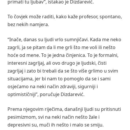
primati tu ljubav”, istakao je Dizdarević.
To čovjek može raditi, kako kaže profesor, spontano,
bez nekih namjera.
“Inače, danas su ljudi vrlo sumnjičavi. Kada me neko
zagrli, ja se pitam da li me grli što me voli ili nešto
hoće od mene. To je jedna činjenica. To je formalni,
interesni zagrljaj, ali ovo drugo je ljudski, čisti
zagrljaj i zato bi trebali da se što više grlimo u svim
situacijama, jer bi nam to pomoglo da se i sami
osjećamo na neki način zdraviji, sigurniji i
optimističniji”, poručuje Dizdarević.
Prema njegovim riječima, današnji ljudi su pritisnuti
pesimizmom, svi na neki način nešto žale i
depresivni su, muči ih nešto i malo se smiju.