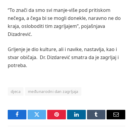
“To znači da smo svi manje-više pod pritiskom
nečega, a čega bi se mogli donekle, naravno ne do
kraja, osloboditi tim zagrljajem”, pojašnjava
Dizadrević.
Grljenje je dio kulture, ali i navike, nastavlja, kao i
stvar običaja. Dr. Dizdarević smatra da je zagrljaj i
potreba.
djeca
međunarodni dan zagrljaja
Facebook
Twitter
Pinterest
LinkedIn
Tumblr
Email