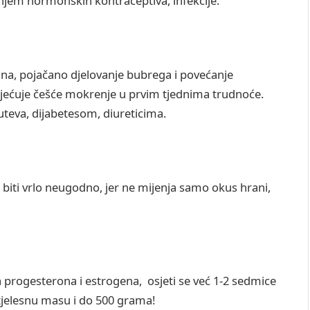
jem hormonskih kontraceptiva, infekcije.
ina, pojačano djelovanje bubrega i povećanje
mjećuje češće mokrenje u prvim tjednima trudnoće.
teva, dijabetesom, diureticima.
 biti vrlo neugodno, jer ne mijenja samo okus hrani,
nja progesterona i estrogena, osjeti se već 1-2 sedmice
jelesnu masu i do 500 grama!