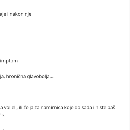
aje i nakon nje
 simptom
ja, hronična glavobolja,…
jeli, ili želja za namirnica koje do sada i niste baš
će.