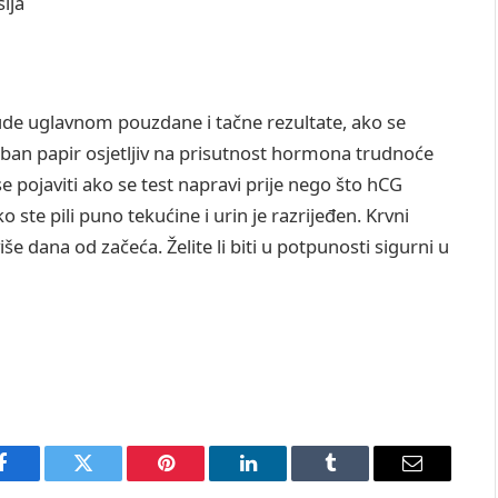
ija
de uglavnom pouzdane i tačne rezultate, ako se
an papir osjetljiv na prisutnost hormona trudnoće
e pojaviti ako se test napravi prije nego što hCG
o ste pili puno tekućine i urin je razrijeđen. Krvni
iše dana od začeća. Želite li biti u potpunosti sigurni u
Facebook
Twitter
Pinterest
LinkedIn
Tumblr
Email