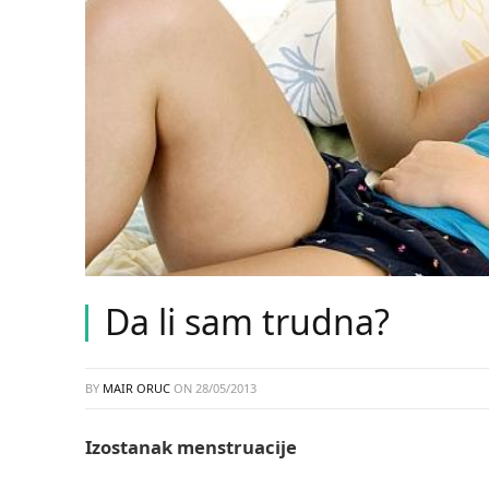
Da li sam trudna?
BY
MAIR ORUC
ON
28/05/2013
Izostanak menstruacije