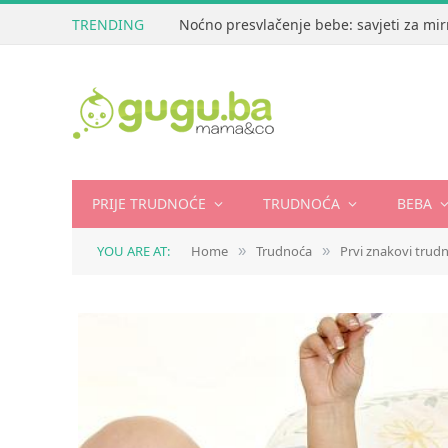
TRENDING
Noćno presvlačenje bebe: savjeti za mir
PRIJE TRUDNOĆE
TRUDNOĆA
BEBA
YOU ARE AT:
Home
Trudnoća
Prvi znakovi trud
»
»