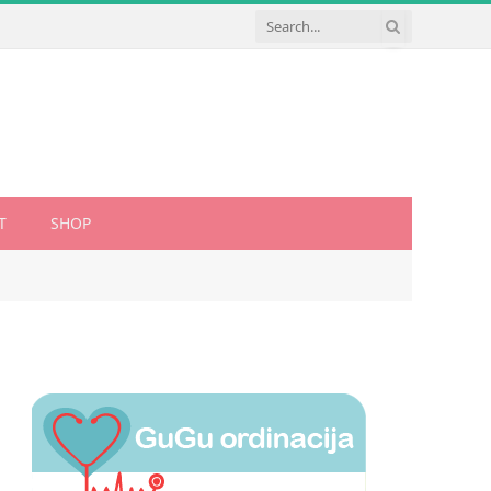
T
SHOP