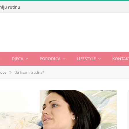
niju rutinu
DJECA
PORODICA
LIFESTYLE
KONTAK
noće
Da li sam trudna?
»