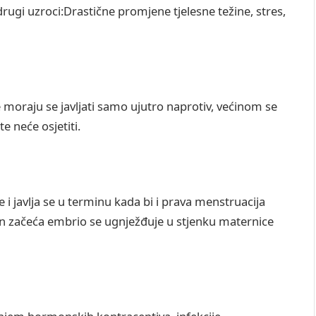
rugi uzroci:Drastične promjene tjelesne težine, stres,
moraju se javljati samo ujutro naprotiv, većinom se
e neće osjetiti.
 i javlja se u terminu kada bi i prava menstruacija
kon začeća embrio se ugnježđuje u stjenku maternice