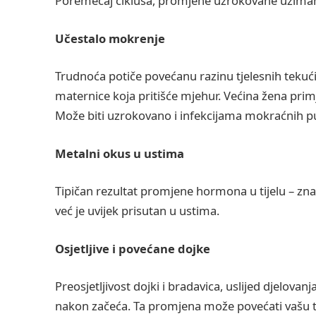
Poremećaj ciklusa, promjene uzrokovane uziman
Učestalo mokrenje
Trudnoća potiče povećanu razinu tjelesnih tekuć
maternice koja pritišće mjehur. Većina žena pri
Može biti uzrokovano i infekcijama mokraćnih pu
Metalni okus u ustima
Tipičan rezultat promjene hormona u tijelu – zna
već je uvijek prisutan u ustima.
Osjetljive i povećane dojke
Preosjetljivost dojki i bradavica, uslijed djelova
nakon začeća. Ta promjena može povećati vašu t