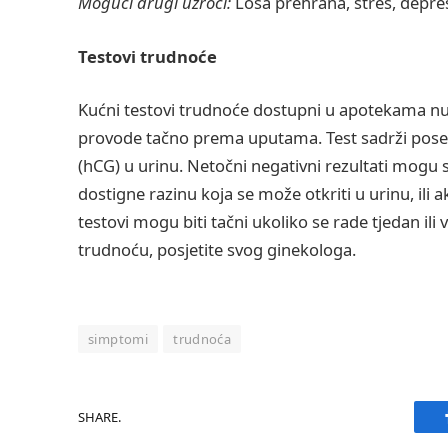
Mogući drugi uzroci:
Loša prehrana, stres, depres
Testovi trudnoće
Kućni testovi trudnoće dostupni u apotekama nu
provode tačno prema uputama. Test sadrži poseb
(hCG) u urinu. Netočni negativni rezultati mogu s
dostigne razinu koja se može otkriti u urinu, ili ak
testovi mogu biti tačni ukoliko se rade tjedan ili v
trudnoću, posjetite svog ginekologa.
simptomi
trudnoća
SHARE.