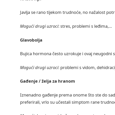
Javlja se rano tijekom trudnoće, no nažalost potr
Mogući drugi uzroci
: stres, problemi s leđima,…
Glavobolja
Bujica hormona često uzrokuje i ovaj neugodni
Mogući drugi uzroci
: problemi s vidom, dehidraci
Gađenje / želja za hranom
Iznenadno gađenje prema onome što ste do sada vol
preferirali, vrlo su učestali simptom rane trudno