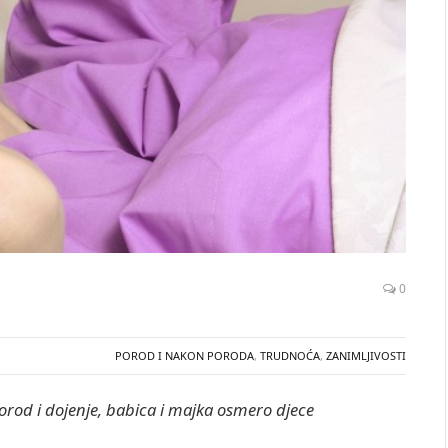
0
POROD I NAKON PORODA
,
TRUDNOĆA
,
ZANIMLJIVOSTI
 porod i dojenje, babica i majka osmero djece