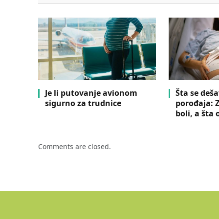
Je li putovanje avionom
Šta se deš
sigurno za trudnice
porođaja: 
boli, a šta
Comments are closed.