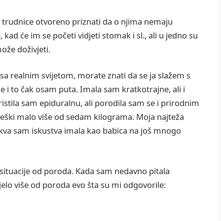
e trudnice otvoreno priznati da o njima nemaju
kad će im se početi vidjeti stomak i sl., ali u jedno su
ože doživjeti.
 sa realnim svijetom, morate znati da se ja slažem s
e i to čak osam puta. Imala sam kratkotrajne, ali i
oristila sam epiduralnu, ali porodila sam se i prirodnim
i teški malo više od sedam kilograma. Moja najteža
akva sam iskustva imala kao babica na još mnogo
situacije od poroda. Kada sam nedavno pitala
jelo više od poroda evo šta su mi odgovorile: