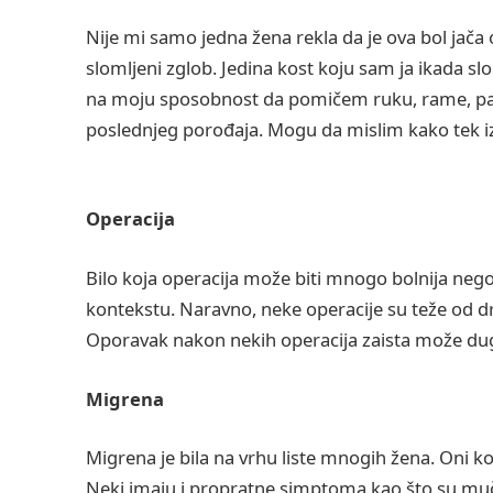
Nije mi samo jedna žena rekla da je ova bol jača
slomljeni zglob. Jedina kost koju sam ja ikada slom
na moju sposobnost da pomičem ruku, rame, pa 
poslednjeg porođaja. Mogu da mislim kako tek izg
Operacija
Bilo koja operacija može biti mnogo bolnija ne
kontekstu. Naravno, neke operacije su teže od dr
Oporavak nakon nekih operacija zaista može dugo t
Migrena
Migrena je bila na vrhu liste mnogih žena. Oni koj
Neki imaju i propratne simptoma kao što su mučni