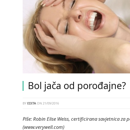
Bol jača od porođajne?
BY
EDITA
ON
21/09/2016
Piše: Robin Elise Weiss, certificirana savjetnica za
(www.verywell.com)