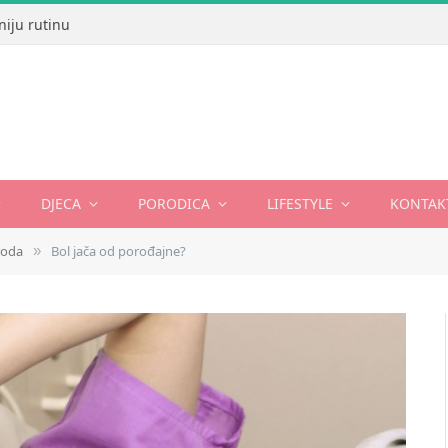
niju rutinu
DJECA
PORODICA
LIFESTYLE
KONTAK
roda
Bol jača od porođajne?
»