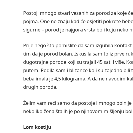
Postoji mnogo stvari vezanih za porod za koje ć
pojma. One ne znaju kad će osjetiti pokrete bebe, 
sigurne – porod je najgora vrsta boli koju neko m
Prije nego što pomislite da sam izgubila kontakt
tim da je porod bolan. Iskusila sam to iz prve ruk
dugotrajne porode koji su trajali 45 sati i više. K
putem. Rodila sam i blizance koji su zajedno bil
beba imala je 4,5 kilograma. A da ne navodim k
drugih poroda.
Želim vam reći samo da postoje i mnogo bolnije 
nekoliko žena šta ih je po njihovom mišljenju bol
Lom kostiju