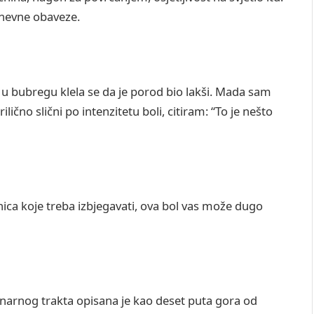
dnevne obaveze.
na u bubregu klela se da je porod bio lakši. Mada sam
lično slični po intenzitetu boli, citiram: “To je nešto
rnica koje treba izbjegavati, ova bol vas može dugo
rinarnog trakta opisana je kao deset puta gora od