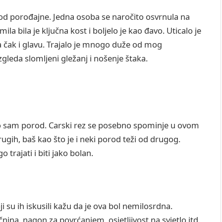
 od porođajne. Jedna osoba se naročito osvrnula na
ila bila je ključna kost i boljelo je kao đavo. Uticalo je
čak i glavu. Trajalo je mnogo duže od mog
leda slomljeni gležanj i nošenje štaka.
go sam porod. Carski rez se posebno spominje u ovom
ugih, baš kao što je i neki porod teži od drugog.
rajati i biti jako bolan.
i su ih iskusili kažu da je ova bol nemilosrdna.
na, nagon za povrćanjem, osjetljivost na svjetlo itd.