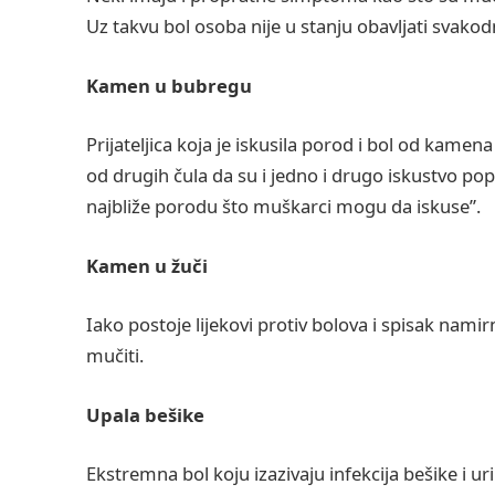
Uz takvu bol osoba nije u stanju obavljati svako
Kamen u bubregu
Prijateljica koja je iskusila porod i bol od kame
od drugih čula da su i jedno i drugo iskustvo popri
najbliže porodu što muškarci mogu da iskuse”.
Kamen u žuči
Iako postoje lijekovi protiv bolova i spisak nami
mučiti.
Upala bešike
Ekstremna bol koju izazivaju infekcija bešike i u