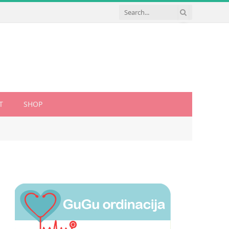
T
SHOP