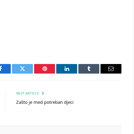
Facebook
Twitter
Pinterest
LinkedIn
Tumblr
Email
NEXT ARTICLE
Zašto je med potreban djeci