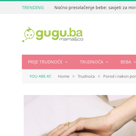
TRENDING
Noćno presvlačenje bebe: savjeti za mir
PRIJE TRUDNOĆE
TRUDNOĆA
BEBA
YOU ARE AT:
Home
Trudnoća
Porod i nakon po
»
»