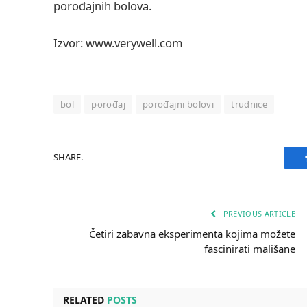
porođajnih bolova.
Izvor: www.verywell.com
bol
porođaj
porođajni bolovi
trudnice
SHARE.
PREVIOUS ARTICLE
Četiri zabavna eksperimenta kojima možete
fascinirati mališane
RELATED
POSTS