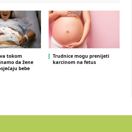
ava tokom
Trudnice mogu prenijeti
Znamo da žene
karcinom na fetus
 osjećaju bebe