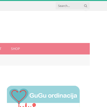
T
SHOP