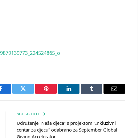
Facebook
Twitter
Pinterest
LinkedIn
Tumblr
Email
NEXT ARTICLE
Udruženje “Naša djeca” s projektom “Inkluzivni
centar za djecu” odabrano za September Global
Giving Accelerator