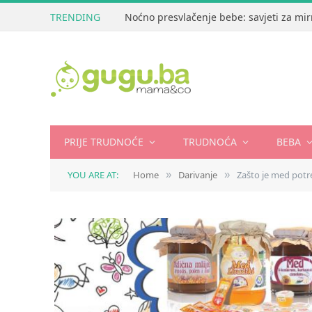
TRENDING
Noćno presvlačenje bebe: savjeti za mir
PRIJE TRUDNOĆE
TRUDNOĆA
BEBA
YOU ARE AT:
Home
Darivanje
Zašto je med potr
»
»