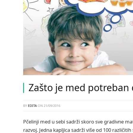
Zašto je med potreban 
BY
EDITA
ON
21/09/2016
Pčelinji med u sebi sadrži skoro sve gradivne ma
razvoj. Jedna kapljica sadrži više od 100 različit