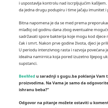
i uspostavlja kontrolu nad iscrpljujućim kašljem. S
da jedna drugu podupiru i time jačaju imunitet 
Bitna napomena je da se med prema preporukama
mlađoj od godinu dana zbog eventualne mogućn
sadržavati spore bakterija koje mogu kod djece m
čak i smrt. Nakon prve godine života, djeci je pr
U periodu intenzivnog rasta i razvoja povećana
idealna namirnica koja pored izuzetno lijepog u
supstanci.
BeeMed
u saradnji s gugu.ba poklanja Vam t
proizvodima. Na Vama je samo da odgovorite 
ishranu beba?”
Odgovor na pitanje možete ostaviti u komenta