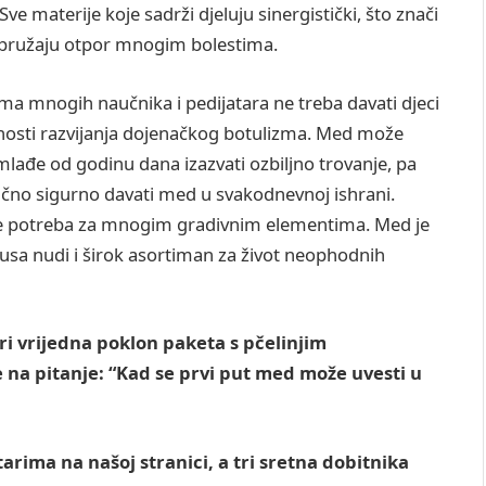
ve materije koje sadrži djeluju sinergistički, što znači
i pružaju otpor mnogim bolestima.
 mnogih naučnika i pedijatara ne treba davati djeci
osti razvijanja dojenačkog botulizma. Med može
lađe od godinu dana izazvati ozbiljno trovanje, pa
ilično sigurno davati med u svakodnevnoj ishrani.
 je potreba za mnogim gradivnim elementima. Med je
kusa nudi i širok asortiman za život neophodnih
ri vrijedna poklon paketa s pčelinjim
na pitanje: “Kad se prvi put med može uvesti u
rima na našoj stranici, a tri sretna dobitnika