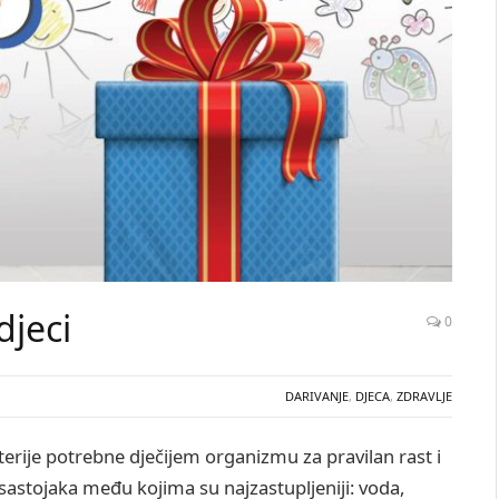
djeci
0
DARIVANJE
,
DJECA
,
ZDRAVLJE
terije potrebne dječijem organizmu za pravilan rast i
ih sastojaka među kojima su najzastupljeniji: voda,