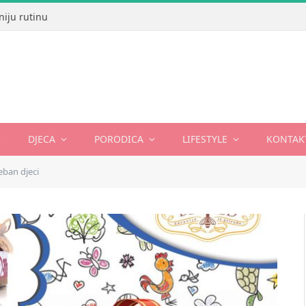
niju rutinu
DJECA
PORODICA
LIFESTYLE
KONTAK
eban djeci