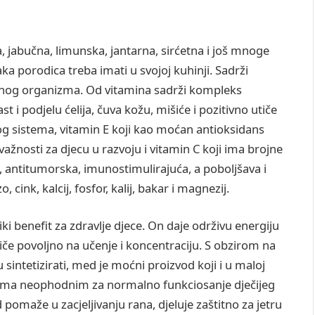
a, jabučna, limunska, jantarna, sirćetna i još mnoge
ka porodica treba imati u svojoj kuhinji. Sadrži
tnog organizma. Od vitamina sadrži kompleks
t i podjelu ćelija, čuva kožu, mišiće i pozitivno utiče
g sistema, vitamin E koji kao moćan antioksidans
važnosti za djecu u razvoju i vitamin C koji ima brojne
a, antitumorska, imunostimulirajuća, a poboljšava i
cink, kalcij, fosfor, kalij, bakar i magnezij.
ki benefit za zdravlje djece. On daje održivu energiju
e povoljno na učenje i koncentraciju. S obzirom na
sintetizirati, med je moćni proizvod koji i u maloj
lima neophodnim za normalno funkciosanje dječijeg
 pomaže u zacjeljivanju rana, djeluje zaštitno za jetru