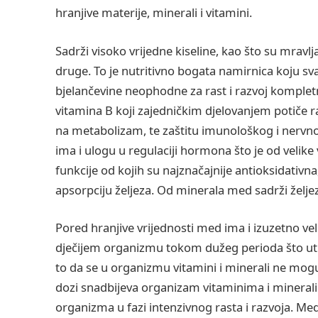
hranjive materije, minerali i vitamini.
Sadrži visoko vrijedne kiseline, kao što su mravlj
druge. To je nutritivno bogata namirnica koju sva
bjelančevine neophodne za rast i razvoj komple
vitamina B koji zajedničkim djelovanjem potiče ras
na metabolizam, te zaštitu imunološkog i nervno
ima i ulogu u regulaciji hormona što je od velike 
funkcije od kojih su najznačajnije antioksidativn
apsorpciju željeza. Od minerala med sadrži željezo, 
Pored hranjive vrijednosti med ima i izuzetno veli
dječijem organizmu tokom dužeg perioda što utič
to da se u organizmu vitamini i minerali ne mogu 
dozi snadbijeva organizam vitaminima i minera
organizma u fazi intenzivnog rasta i razvoja. Med