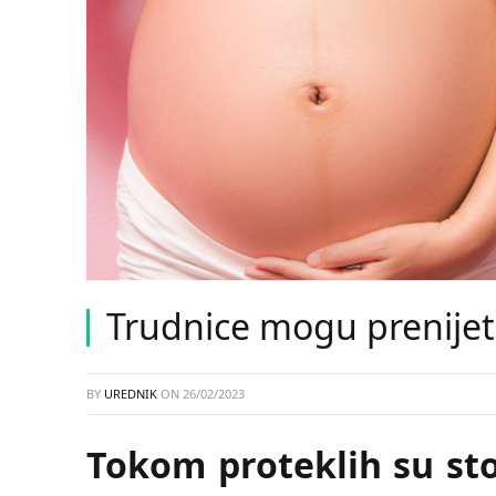
Trudnice mogu prenijet
BY
UREDNIK
ON
26/02/2023
Tokom proteklih su stol