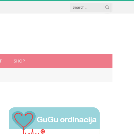
T
SHOP