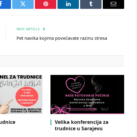
Facebook
Twitter
Pinterest
LinkedIn
Tumblr
Email
NEXT ARTICLE
Pet navika kojima povećavate razinu stresa
rudnice
Velika konferencija za
trudnice u Sarajevu