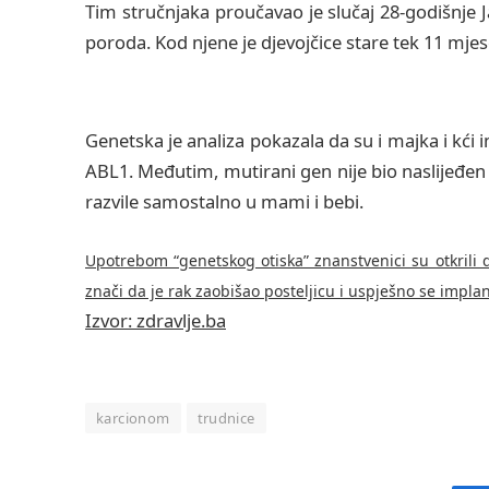
Tim stručnjaka proučavao je slučaj 28-godišnje 
poroda. Kod njene je djevojčice stare tek 11 mjes
Genetska je analiza pokazala da su i majka i kći
ABL1. Međutim, mutirani gen nije bio naslijeđen 
razvile samostalno u mami i bebi.
Upotrebom “genetskog otiska” znanstvenici su otkrili d
znači da je rak zaobišao posteljicu i uspješno se implan
Izvor: zdravlje.ba
karcionom
trudnice