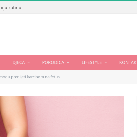
niju rutinu
DJECA
PORODICA
LIFESTYLE
KONTAK
mogu prenijeti karcinom na fetus