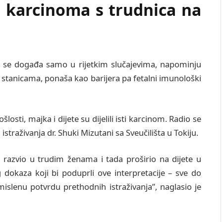
 karcinoma s trudnica na
ek se događa samo u rijetkim slučajevima, napominju
 stanicama, ponaša kao barijera pa fetalni imunološki
osti, majka i dijete su dijelili isti karcinom. Radio se
straživanja dr. Shuki Mizutani sa Sveučilišta u Tokiju.
m razvio u trudim ženama i tada proširio na dijete u
 dokaza koji bi poduprli ove interpretacije – sve do
islenu potvrdu prethodnih istraživanja”, naglasio je