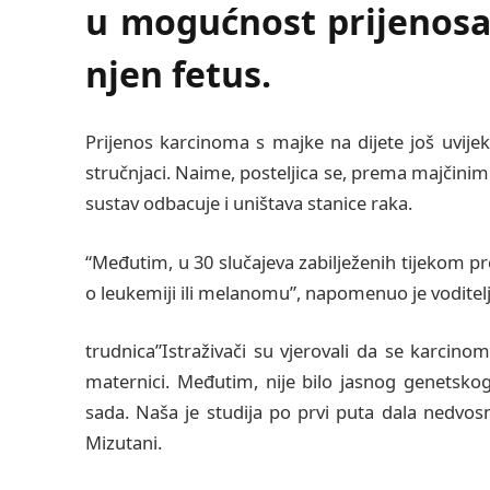
u mogućnost prijenosa
njen fetus.
Prijenos karcinoma s majke na dijete još uvij
stručnjaci. Naime, posteljica se, prema majčinim
sustav odbacuje i uništava stanice raka.
“Međutim, u 30 slučajeva zabilježenih tijekom prošl
o leukemiji ili melanomu”, napomenuo je voditelj i
trudnica”Istraživači su vjerovali da se karcino
maternici. Međutim, nije bilo jasnog genetskog
sada. Naša je studija po prvi puta dala nedvosm
Mizutani.