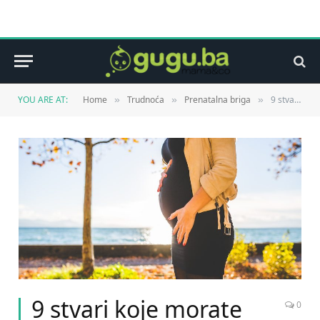
YOU ARE AT:
Home
Trudnoća
Prenatalna briga
9 stvari koje morate učiniti prije poroda
»
»
»
9 stvari koje morate
0