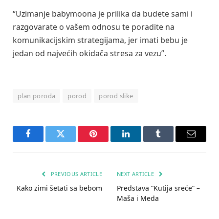
“Uzimanje babymoona je prilika da budete sami i
razgovarate o vašem odnosu te poradite na
komunikacijskim strategijama, jer imati bebu je
jedan od najvećih okidača stresa za vezu”.
plan poroda
porod
porod slike
Facebook
Twitter
Pinterest
LinkedIn
Tumblr
Email
PREVIOUS ARTICLE
NEXT ARTICLE
Kako zimi šetati sa bebom
Predstava “Kutija sreće” –
Maša i Meda