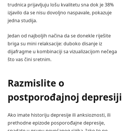
trudnica prijavljuju lošu kvalitetu sna dok je 38%
izjavilo da se nisu dovoljno naspavale, pokazuje
jedna studija.
Jedan od najboljih načina da se donekle riješite
briga su mini relaksacije: duboko disanje iz
dijafragme u kombinaciji sa vizualizacijom nečega
što vas čini sretnim.
Razmislite o
postporođajnoj depresiji
Ako imate historiju depresije ili anksioznosti, ili
prethodne epizode posporođajne depresije,
spadate u grupu povećanog rizika. Iako to ne