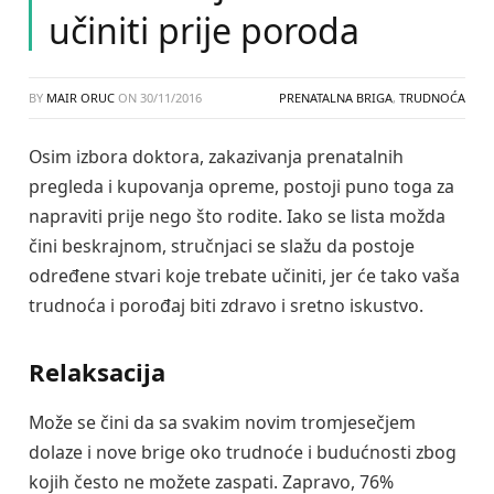
učiniti prije poroda
BY
MAIR ORUC
ON
30/11/2016
PRENATALNA BRIGA
,
TRUDNOĆA
Osim izbora doktora, zakazivanja prenatalnih
pregleda i kupovanja opreme, postoji puno toga za
napraviti prije nego što rodite. Iako se lista možda
čini beskrajnom, stručnjaci se slažu da postoje
određene stvari koje trebate učiniti, jer će tako vaša
trudnoća i porođaj biti zdravo i sretno iskustvo.
Relaksacija
Može se čini da sa svakim novim tromjesečjem
dolaze i nove brige oko trudnoće i budućnosti zbog
kojih često ne možete zaspati. Zapravo, 76%