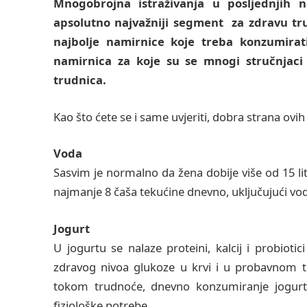
Mnogobrojna istraživanja u posljednjih 
apsolutno najvažniji segment za zdravu tru
najbolje namirnice koje treba konzumira
namirnica za koje su se mnogi stručnjaci s
trudnica.
Kao što ćete se i same uvjeriti, dobra strana ovih
Voda
Sasvim je normalno da žena dobije više od 15 l
najmanje 8 čaša tekućine dnevno, uključujući vod
Jogurt
U jogurtu se nalaze proteini, kalcij i probioti
zdravog nivoa glukoze u krvi i u probavnom t
tokom trudnoće, dnevno konzumiranje jogu
fiziološke potrebe.