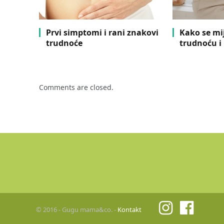
Prvi simptomi i rani znakovi
Kako se mi
trudnoće
trudnoću i
Comments are closed.
© 2016 - Gugu mama&co. -
Kontakt