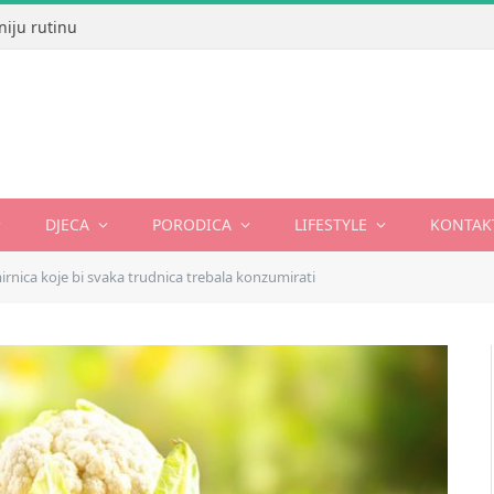
niju rutinu
DJECA
PORODICA
LIFESTYLE
KONTAK
irnica koje bi svaka trudnica trebala konzumirati