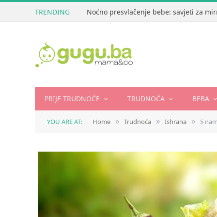
TRENDING
Noćno presvlačenje bebe: savjeti za mir
PRIJE TRUDNOĆE
TRUDNOĆA
BEBA
YOU ARE AT:
Home
Trudnoća
Ishrana
5 nam
»
»
»