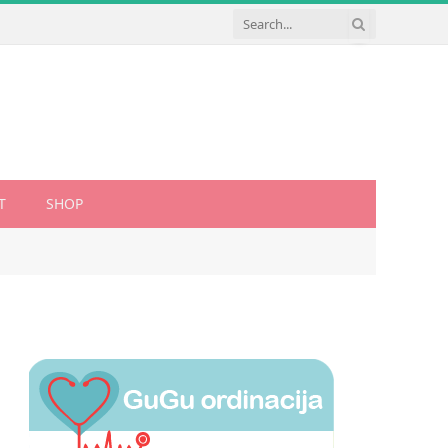
T
SHOP