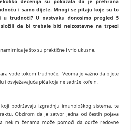
nekoliko decenija su pokazala da je prehrana
dnoću i samo dijete. Mnogi se pitaju koje su to
ti u trudnoći? U nastvaku donosimo pregled 5
ložili da bi trebale biti neizostavne na trpezi
 namirnica je što su praktične i vrlo ukusne.
itara vode tokom trudnoće. Veoma je važno da pijete
u i osvježavajuća pića koja ne sadrže kofein.
ci koji podržavaju izgradnju imunološkog sistema, te
raktu. Obzirom da je zatvor jedna od čestih pojava
rta nekim ženama može pomoći da održe redovne