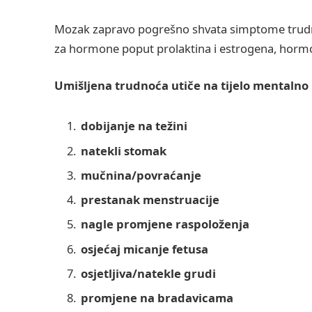
Mozak zapravo pogrešno shvata simptome trudnoć
za hormone poput prolaktina i estrogena, horm
Umišljena trudnoća utiče na tijelo mentalno i 
dobijanje na težini
natekli stomak
mučnina/povraćanje
prestanak menstruacije
nagle promjene raspoloženja
osjećaj micanje fetusa
osjetljiva/natekle grudi
promjene na bradavicama