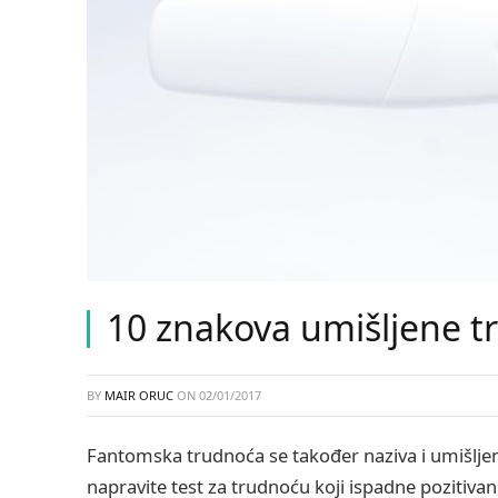
10 znakova umišljene t
BY
MAIR ORUC
ON
02/01/2017
Fantomska trudnoća se također naziva i umišlj
napravite test za trudnoću koji ispadne pozitivan