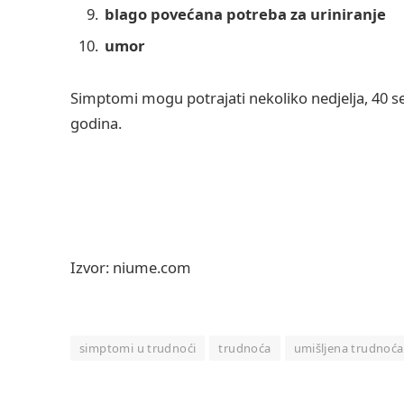
blago povećana potreba za uriniranje
umor
Simptomi mogu potrajati nekoliko nedjelja, 40 se
godina.
Izvor: niume.com
simptomi u trudnoći
trudnoća
umišljena trudnoća