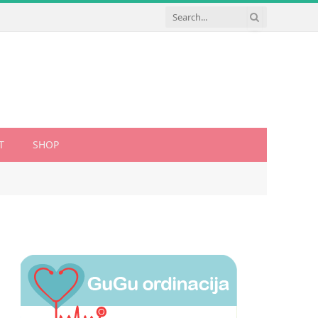
T
SHOP