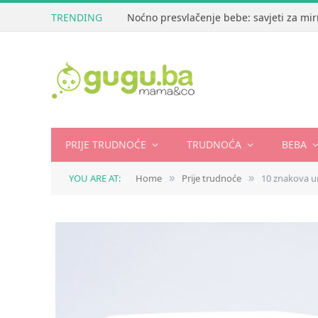
TRENDING
Noćno presvlačenje bebe: savjeti za mir
PRIJE TRUDNOĆE
TRUDNOĆA
BEBA
YOU ARE AT:
Home
Prije trudnoće
10 znakova u
»
»