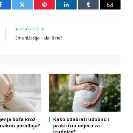
Facebook
Twitter
Pinterest
LinkedIn
Tumblr
Email
NEXT ARTICLE
Imunizacija – da ili ne?
jenja koža kroz
Kako odabrati udobnu i
 nakon porođaja?
praktičnu odjeću za
trudnice?