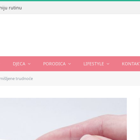
niju rutinu
DJECA
PORODICA
LIFESTYLE
KONTAK
mišljene trudnoće