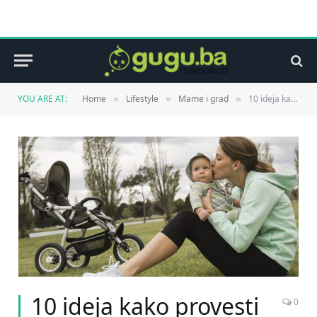
YOU ARE AT:
Home
Lifestyle
Mame i grad
10 ideja kako provesti vrijeme sa bebom
»
»
»
10 ideja kako provesti
0