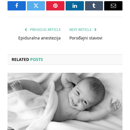
Facebook
Twitter
Pinterest
LinkedIn
Tumblr
Email
PREVIOUS ARTICLE
NEXT ARTICLE
Epiduralna anestezija
Porođajni stavovi
RELATED
POSTS