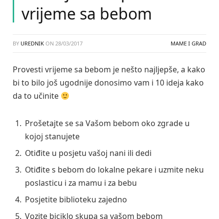
vrijeme sa bebom
BY
UREDNIK
ON
28/03/2017
MAME I GRAD
Provesti vrijeme sa bebom je nešto najljepše, a kako
bi to bilo još ugodnije donosimo vam i 10 ideja kako
da to učinite
Prošetajte se sa Vašom bebom oko zgrade u
kojoj stanujete
Otiđite u posjetu vašoj nani ili dedi
Otiđite s bebom do lokalne pekare i uzmite neku
poslasticu i za mamu i za bebu
Posjetite biblioteku zajedno
Vozite biciklo skupa sa vašom bebom