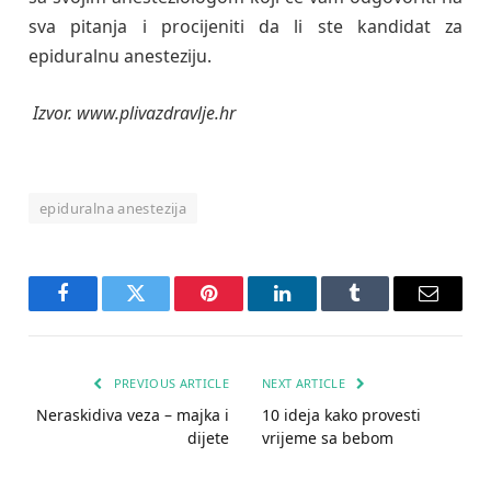
sva pitanja i procijeniti da li ste kandidat za
epiduralnu anesteziju.
Izvor. www.plivazdravlje.hr
epiduralna anestezija
Facebook
Twitter
Pinterest
LinkedIn
Tumblr
Email
PREVIOUS ARTICLE
NEXT ARTICLE
Neraskidiva veza – majka i
10 ideja kako provesti
dijete
vrijeme sa bebom