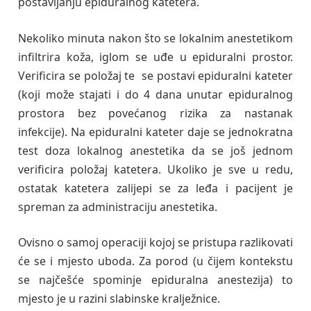
postavljanju epiduralnog katetera.
Nekoliko minuta nakon što se lokalnim anestetikom
infiltrira koža, iglom se uđe u epiduralni prostor.
Verificira se položaj te se postavi epiduralni kateter
(koji može stajati i do 4 dana unutar epiduralnog
prostora bez povećanog rizika za nastanak
infekcije). Na epiduralni kateter daje se jednokratna
test doza lokalnog anestetika da se još jednom
verificira položaj katetera. Ukoliko je sve u redu,
ostatak katetera zalijepi se za leđa i pacijent je
spreman za administraciju anestetika.
Ovisno o samoj operaciji kojoj se pristupa razlikovati
će se i mjesto uboda. Za porod (u čijem kontekstu
se najčešće spominje epiduralna anestezija) to
mjesto je u razini slabinske kralježnice.