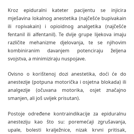
Kroz epiduralni kateter pacijentu se injicira
mješavina lokalnog anestetika (najčešće bupivakain
ili ropivakain) i opioidnog analgetika (najčešće
fentanil ili alfentanil). Te dvije grupe lijekova imaju
različite mehanizme djelovanja, te se njihovim
kombiniranim davanjem potenciraju željena
svojstva, a minimiziraju nuspojave.
Ovisno o korištenoj dozi anestetika, doći će do
anestezije (potpuna motorička i osjetna blokada) ili
analgezije (očuvana motorika, osjet značajno
smanjen, ali još uvijek prisutan).
Postoje određene kontraindikacije za epiduralnu
anesteziju kao što su: poremećaji zgrušavanja,
upale, bolesti kralježnice, nizak krvni pritisak,