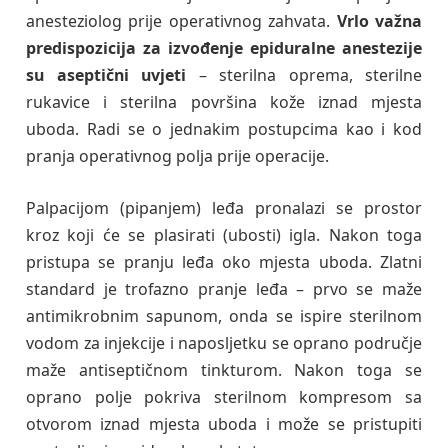
anesteziolog prije operativnog zahvata.
Vrlo važna
predispozicija za izvođenje epiduralne anestezije
su aseptični uvjeti
– sterilna oprema, sterilne
rukavice i sterilna površina kože iznad mjesta
uboda. Radi se o jednakim postupcima kao i kod
pranja operativnog polja prije operacije.
Palpacijom (pipanjem) leđa pronalazi se prostor
kroz koji će se plasirati (ubosti) igla. Nakon toga
pristupa se pranju leđa oko mjesta uboda. Zlatni
standard je trofazno pranje leđa – prvo se maže
antimikrobnim sapunom, onda se ispire sterilnom
vodom za injekcije i naposljetku se oprano područje
maže antiseptičnom tinkturom. Nakon toga se
oprano polje pokriva sterilnom kompresom sa
otvorom iznad mjesta uboda i može se pristupiti