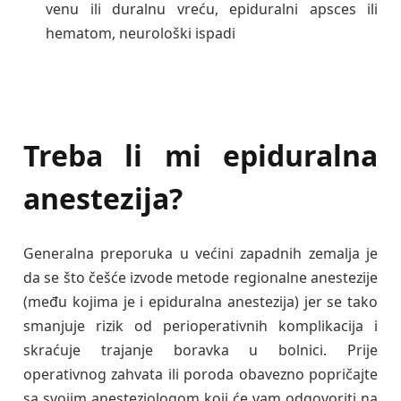
venu ili duralnu vreću, epiduralni apsces ili
hematom, neurološki ispadi
Treba li mi epiduralna
anestezija?
Generalna preporuka u većini zapadnih zemalja je
da se što češće izvode metode regionalne anestezije
(među kojima je i epiduralna anestezija) jer se tako
smanjuje rizik od perioperativnih komplikacija i
skraćuje trajanje boravka u bolnici. Prije
operativnog zahvata ili poroda obavezno popričajte
sa svojim anesteziologom koji će vam odgovoriti na