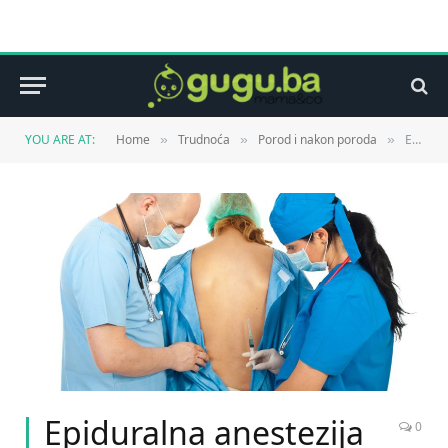
YOU ARE AT:
Home
Trudnoća
Porod i nakon poroda
Epiduralna anestezija
»
»
»
Epiduralna anestezija
0