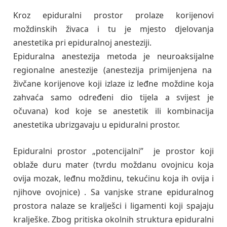
Kroz epiduralni prostor prolaze korijenovi
moždinskih živaca i tu je mjesto djelovanja
anestetika pri epiduralnoj anesteziji.
Epiduralna anestezija metoda je neuroaksijalne
regionalne anestezije (anestezija primijenjena na
živčane korijenove koji izlaze iz leđne moždine koja
zahvaća samo određeni dio tijela a svijest je
očuvana) kod koje se anestetik ili kombinacija
anestetika ubrizgavaju u epiduralni prostor.
Epiduralni prostor „potencijalni” je prostor koji
oblaže duru mater (tvrdu moždanu ovojnicu koja
ovija mozak, leđnu moždinu, tekućinu koja ih ovija i
njihove ovojnice) . Sa vanjske strane epiduralnog
prostora nalaze se kralješci i ligamenti koji spajaju
kralješke. Zbog pritiska okolnih struktura epiduralni