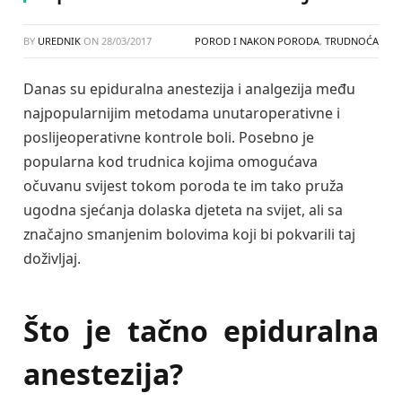
BY
UREDNIK
ON
28/03/2017
POROD I NAKON PORODA
,
TRUDNOĆA
Danas su epiduralna anestezija i analgezija među
najpopularnijim metodama unutaroperativne i
poslijeoperativne kontrole boli. Posebno je
popularna kod trudnica kojima omogućava
očuvanu svijest tokom poroda te im tako pruža
ugodna sjećanja dolaska djeteta na svijet, ali sa
značajno smanjenim bolovima koji bi pokvarili taj
doživljaj.
Što je tačno epiduralna
anestezija?