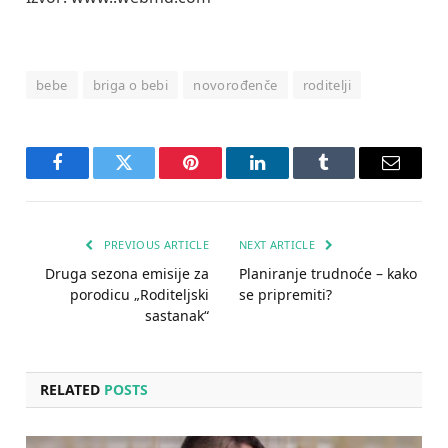
bebe
briga o bebi
novorođenče
roditelji
Facebook
Twitter
Pinterest
LinkedIn
Tumblr
Email
PREVIOUS ARTICLE
NEXT ARTICLE
Druga sezona emisije za
Planiranje trudnoće – kako
porodicu „Roditeljski
se pripremiti?
sastanak“
RELATED
POSTS