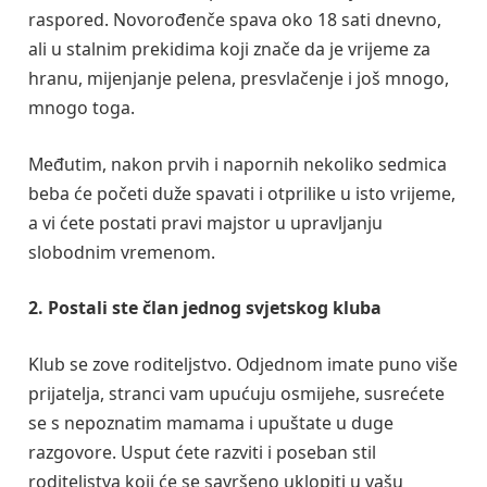
raspored. Novorođenče spava oko 18 sati dnevno,
ali u stalnim prekidima koji znače da je vrijeme za
hranu, mijenjanje pelena, presvlačenje i još mnogo,
mnogo toga.
Međutim, nakon prvih i napornih nekoliko sedmica
beba će početi duže spavati i otprilike u isto vrijeme,
a vi ćete postati pravi majstor u upravljanju
slobodnim vremenom.
2. Postali ste član jednog svjetskog kluba
Klub se zove roditeljstvo. Odjednom imate puno više
prijatelja, stranci vam upućuju osmijehe, susrećete
se s nepoznatim mamama i upuštate u duge
razgovore. Usput ćete razviti i poseban stil
roditeljstva koji će se savršeno uklopiti u vašu