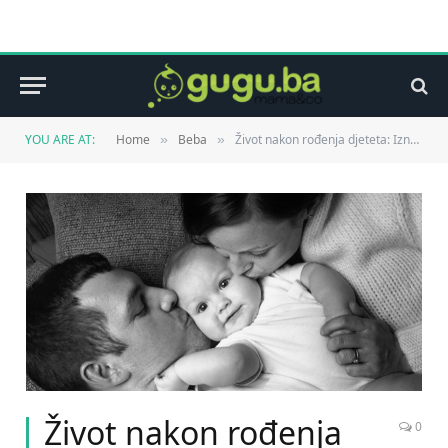
YOU ARE AT:
Home
Beba
Život nakon rođenja djeteta: Iznenađenja na koja vas niko nije pripremio
»
»
Život nakon rođenja
0