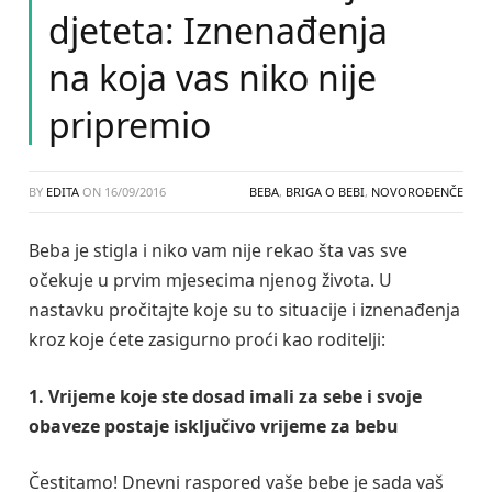
djeteta: Iznenađenja
na koja vas niko nije
pripremio
BY
EDITA
ON
16/09/2016
BEBA
,
BRIGA O BEBI
,
NOVOROĐENČE
Beba je stigla i niko vam nije rekao šta vas sve
očekuje u prvim mjesecima njenog života. U
nastavku pročitajte koje su to situacije i iznenađenja
kroz koje ćete zasigurno proći kao roditelji:
1. Vrijeme koje ste dosad imali za sebe i svoje
obaveze postaje isključivo vrijeme za bebu
Čestitamo! Dnevni raspored vaše bebe je sada vaš