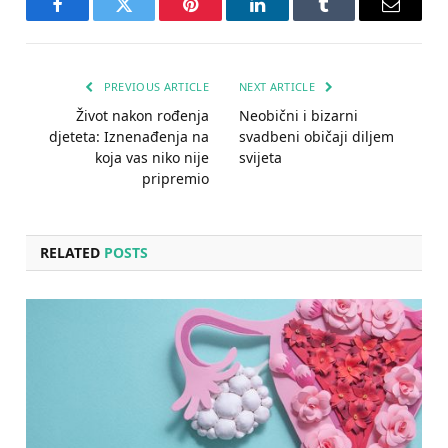
Facebook
Twitter
Pinterest
LinkedIn
Tumblr
Email
PREVIOUS ARTICLE
NEXT ARTICLE
Život nakon rođenja
Neobični i bizarni
djeteta: Iznenađenja na
svadbeni običaji diljem
koja vas niko nije
svijeta
pripremio
RELATED
POSTS