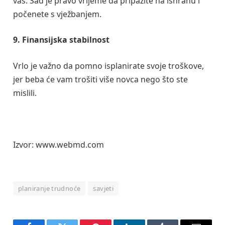
vas. Sad je pravo vrijeme da pripazite na ishranu i
počenete s vježbanjem.
9. Finansijska stabilnost
Vrlo je važno da pomno isplanirate svoje troškove,
jer beba će vam trošiti više novca nego što ste
mislili.
Izvor: www.webmd.com
planiranje trudnoće
savjeti