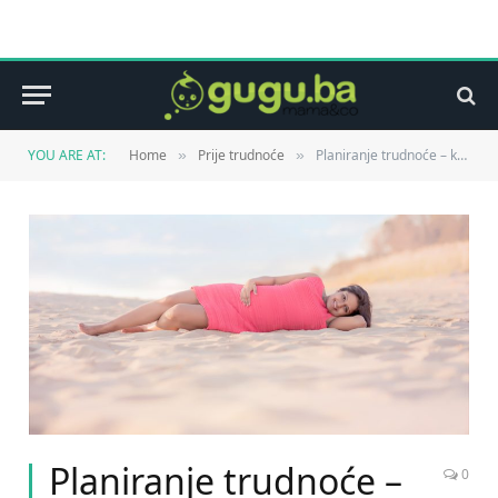
YOU ARE AT:
Home
Prije trudnoće
Planiranje trudnoće – kako se pripremiti?
»
»
Planiranje trudnoće –
0