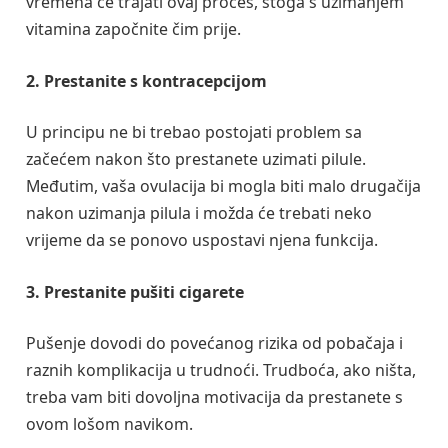
vremena će trajati ovaj proces, stoga s uzimanjem
vitamina započnite čim prije.
2. Prestanite s kontracepcijom
U principu ne bi trebao postojati problem sa
začećem nakon što prestanete uzimati pilule.
Međutim, vaša ovulacija bi mogla biti malo drugačija
nakon uzimanja pilula i možda će trebati neko
vrijeme da se ponovo uspostavi njena funkcija.
3. Prestanite pušiti cigarete
Pušenje dovodi do povećanog rizika od pobačaja i
raznih komplikacija u trudnoći. Trudboća, ako ništa,
treba vam biti dovoljna motivacija da prestanete s
ovom lošom navikom.