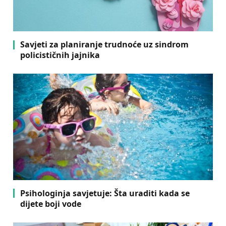
Savjeti za planiranje trudnoće uz sindrom
policističnih jajnika
Psihologinja savjetuje: Šta uraditi kada se
dijete boji vode