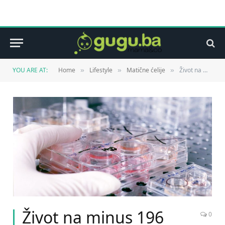
YOU ARE AT:
Home
Lifestyle
Matične ćelije
Život na minus 196 stepeni
»
»
»
Život na minus 196
0