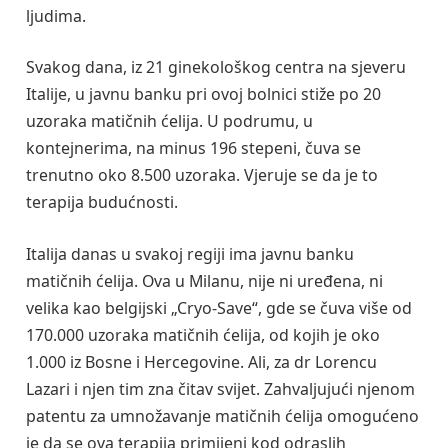
ljudima.
Svakog dana, iz 21 ginekološkog centra na sjeveru
Italije, u javnu banku pri ovoj bolnici stiže po 20
uzoraka matičnih ćelija. U podrumu, u
kontejnerima, na minus 196 stepeni, čuva se
trenutno oko 8.500 uzoraka. Vjeruje se da je to
terapija budućnosti.
Italija danas u svakoj regiji ima javnu banku
matičnih ćelija. Ova u Milanu, nije ni uređena, ni
velika kao belgijski „Cryo-Save“, gde se čuva više od
170.000 uzoraka matičnih ćelija, od kojih je oko
1.000 iz Bosne i Hercegovine. Ali, za dr Lorencu
Lazari i njen tim zna čitav svijet. Zahvaljujući njenom
patentu za umnožavanje matičnih ćelija omogućeno
je da se ova terapija primijeni kod odraslih