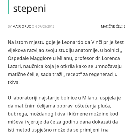
stepeni
BY
MAIR ORUC
ON
07/05/2013
MATIČNE ĆELIJE
Na istom mjestu gdje je Leonardo da Vinči prije šest
vijekova razvijao svoju studiju anatomije, u bolnici „
Ospedale Maggiore u Milanu, profesor dr. Lorenca
Lazari, naučnica koja je otkrila kako se umnožavaju
matične ćelije, sada traži „recept“ za regeneraciju
tkiva.
U laboratoriji najstarije bolnice u Milanu, uspjela je
da matičnim ćelijama popravi oštećenja pluća,
bubrega, moždanog tkiva i kičmene moždine kod
miševa i vjeruje da će za godinu dana dokazati da
isti metod uspješno može da se primijeni i na