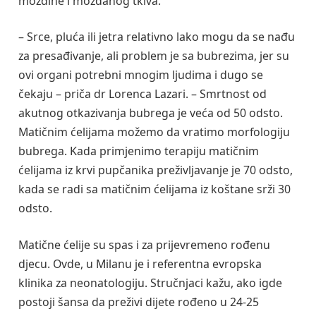
moždine i moždanog tkiva.
– Srce, pluća ili jetra relativno lako mogu da se nađu
za presađivanje, ali problem je sa bubrezima, jer su
ovi organi potrebni mnogim ljudima i dugo se
čekaju – priča dr Lorenca Lazari. – Smrtnost od
akutnog otkazivanja bubrega je veća od 50 odsto.
Matičnim ćelijama možemo da vratimo morfologiju
bubrega. Kada primjenimo terapiju matičnim
ćelijama iz krvi pupčanika preživljavanje je 70 odsto,
kada se radi sa matičnim ćelijama iz koštane srži 30
odsto.
Matične ćelije su spas i za prijevremeno rođenu
djecu. Ovde, u Milanu je i referentna evropska
klinika za neonatologiju. Stručnjaci kažu, ako igde
postoji šansa da preživi dijete rođeno u 24-25