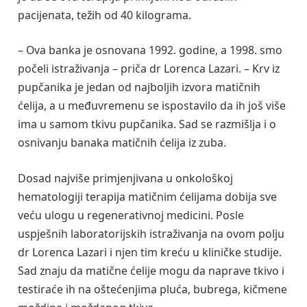
pacijenata, težih od 40 kilograma.
– Ova banka je osnovana 1992. godine, a 1998. smo
počeli istraživanja – priča dr Lorenca Lazari. – Krv iz
pupčanika je jedan od najboljih izvora matičnih
ćelija, a u međuvremenu se ispostavilo da ih još više
ima u samom tkivu pupčanika. Sad se razmišlja i o
osnivanju banaka matičnih ćelija iz zuba.
Dosad najviše primjenjivana u onkološkoj
hematologiji terapija matičnim ćelijama dobija sve
veću ulogu u regenerativnoj medicini. Posle
uspješnih laboratorijskih istraživanja na ovom polju
dr Lorenca Lazari i njen tim kreću u kliničke studije.
Sad znaju da matične ćelije mogu da naprave tkivo i
testiraće ih na oštećenjima pluća, bubrega, kičmene