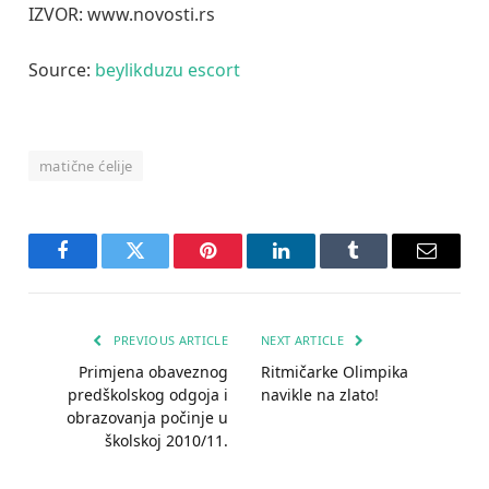
IZVOR: www.novosti.rs
Source:
beylikduzu escort
matične ćelije
Facebook
Twitter
Pinterest
LinkedIn
Tumblr
Email
PREVIOUS ARTICLE
NEXT ARTICLE
Primjena obaveznog
Ritmičarke Olimpika
predškolskog odgoja i
navikle na zlato!
obrazovanja počinje u
školskoj 2010/11.