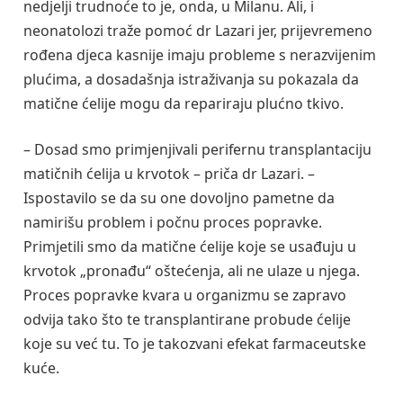
nedjelji trudnoće to je, onda, u Milanu. Ali, i
neonatolozi traže pomoć dr Lazari jer, prijevremeno
rođena djeca kasnije imaju probleme s nerazvijenim
plućima, a dosadašnja istraživanja su pokazala da
matične ćelije mogu da repariraju plućno tkivo.
– Dosad smo primjenjivali perifernu transplantaciju
matičnih ćelija u krvotok – priča dr Lazari. –
Ispostavilo se da su one dovoljno pametne da
namirišu problem i počnu proces popravke.
Primjetili smo da matične ćelije koje se usađuju u
krvotok „pronađu“ oštećenja, ali ne ulaze u njega.
Proces popravke kvara u organizmu se zapravo
odvija tako što te transplantirane probude ćelije
koje su već tu. To je takozvani efekat farmaceutske
kuće.