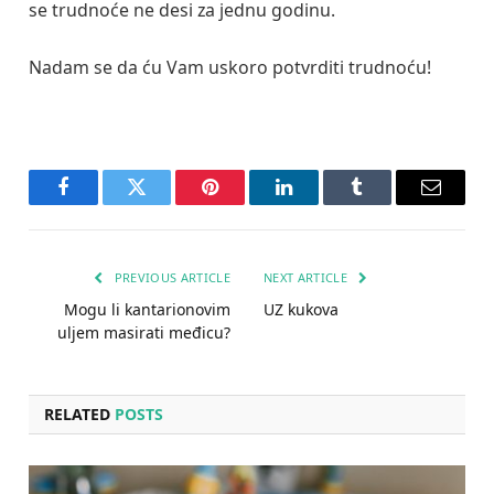
se trudnoće ne desi za jednu godinu.
Nadam se da ću Vam uskoro potvrditi trudnoću!
Facebook
Twitter
Pinterest
LinkedIn
Tumblr
Email
PREVIOUS ARTICLE
NEXT ARTICLE
Mogu li kantarionovim
UZ kukova
uljem masirati međicu?
RELATED
POSTS