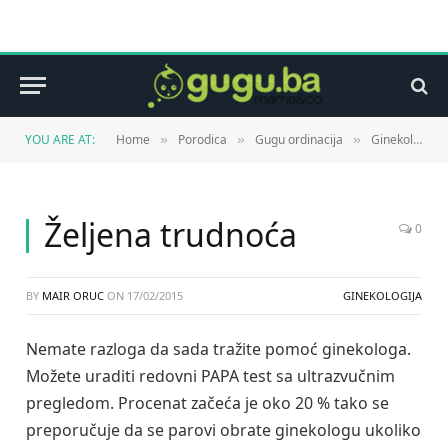
YOU ARE AT:
Home
Porodica
Gugu ordinacija
Ginekologija
»
»
»
Željena trudnoća
0
BY
MAIR ORUC
ON
17/02/2015
GINEKOLOGIJA
Nemate razloga da sada tražite pomoć ginekologa.
Možete uraditi redovni PAPA test sa ultrazvučnim
pregledom. Procenat začeća je oko 20 % tako se
preporučuje da se parovi obrate ginekologu ukoliko