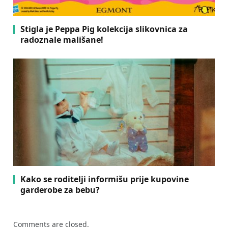
Stigla je Peppa Pig kolekcija slikovnica za
radoznale mališane!
Kako se roditelji informišu prije kupovine
garderobe za bebu?
Comments are closed.