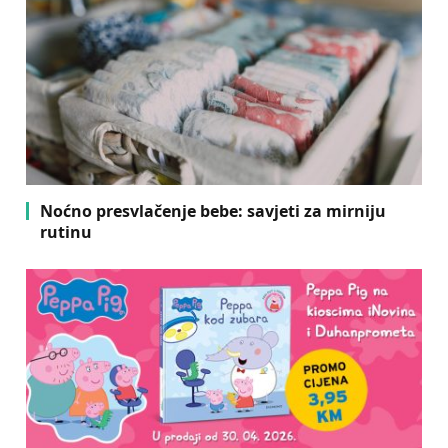
Noćno presvlačenje bebe: savjeti za mirniju
rutinu