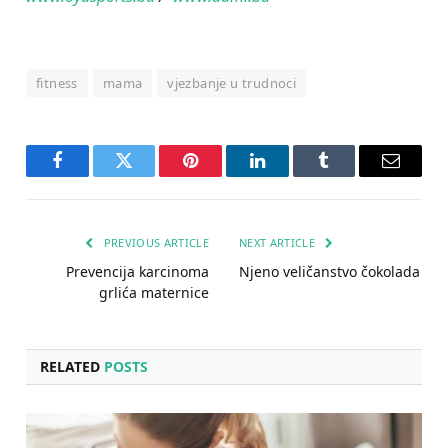
fitness
mama
vjezbanje u trudnoci
Facebook
Twitter
Pinterest
LinkedIn
Tumblr
Email
PREVIOUS ARTICLE
NEXT ARTICLE
Prevencija karcinoma
Njeno veličanstvo čokolada
grlića maternice
RELATED
POSTS