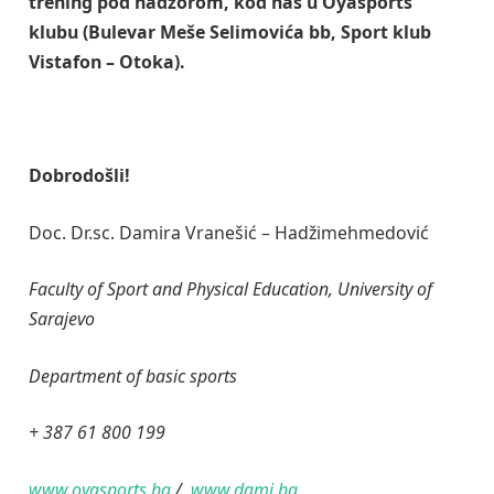
trening pod nadzorom, kod nas u Oyasports
klubu (Bulevar Meše Selimovića bb, Sport klub
Vistafon – Otoka).
Dobrodošli!
Doc. Dr.sc. Damira Vranešić – Hadžimehmedović
Faculty of Sport and Physical Education, University of
Sarajevo
Department of basic sports
+ 387 61 800 199
www.oyasports.ba
/
www.dami.ba