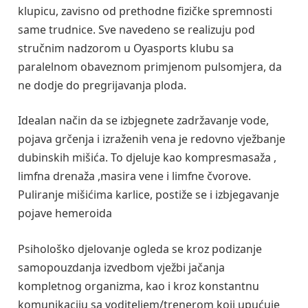
klupicu, zavisno od prethodne fizičke spremnosti
same trudnice. Sve navedeno se realizuju pod
stručnim nadzorom u Oyasports klubu sa
paralelnom obaveznom primjenom pulsomjera, da
ne dodje do pregrijavanja ploda.
Idealan način da se izbjegnete zadržavanje vode,
pojava grčenja i izraženih vena je redovno vježbanje
dubinskih mišića. To djeluje kao kompresmasaža ,
limfna drenaža ,masira vene i limfne čvorove.
Puliranje mišićima karlice, postiže se i izbjegavanje
pojave hemeroida
Psihološko djelovanje ogleda se kroz podizanje
samopouzdanja izvedbom vježbi jačanja
kompletnog organizma, kao i kroz konstantnu
komunikaciju sa voditeljem/trenerom koji upućuje