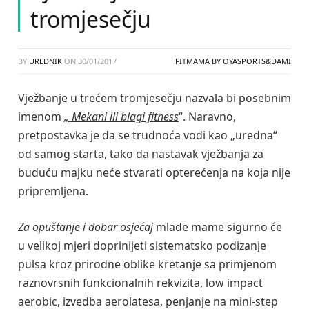
tromjesečju
BY
UREDNIK
ON
30/01/2017
FITMAMA BY OYASPORTS&DAMI
Vježbanje u trećem tromjesečju nazvala bi posebnim
imenom
„ Mekani ili blagi fitness
“. Naravno,
pretpostavka je da se trudnoća vodi kao „uredna“
od samog starta, tako da nastavak vježbanja za
buduću majku neće stvarati opterećenja na koja nije
pripremljena.
Za opuštanje i dobar osjećaj
mlade mame sigurno će
u velikoj mjeri doprinijeti sistematsko podizanje
pulsa kroz prirodne oblike kretanje sa primjenom
raznovrsnih funkcionalnih rekvizita, low impact
aerobic, izvedba aerolatesa, penjanje na mini-step