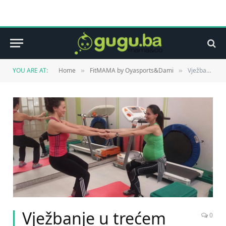
YOU ARE AT:
Home
FitMAMA by Oyasports&Dami
Vježbanje u trećem tromjesečju
»
»
Vježbanje u trećem
0