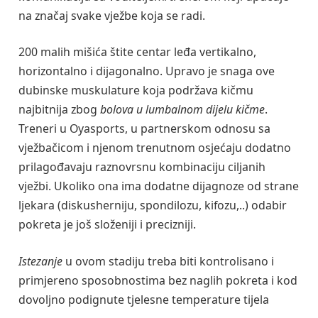
na značaj svake vježbe koja se radi.
200 malih mišića štite centar leđa vertikalno,
horizontalno i dijagonalno. Upravo je snaga ove
dubinske muskulature koja podržava kičmu
najbitnija zbog
bolova u lumbalnom dijelu kičme
.
Treneri u Oyasports, u partnerskom odnosu sa
vježbačicom i njenom trenutnom osjećaju dodatno
prilagođavaju raznovrsnu kombinaciju ciljanih
vježbi. Ukoliko ona ima dodatne dijagnoze od strane
ljekara (diskusherniju, spondilozu, kifozu,..) odabir
pokreta je još složeniji i precizniji.
Istezanje
u ovom stadiju treba biti kontrolisano i
primjereno sposobnostima bez naglih pokreta i kod
dovoljno podignute tjelesne temperature tijela