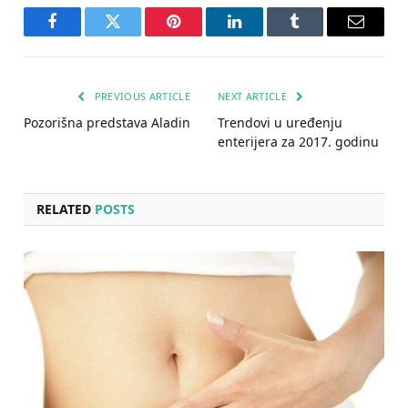
Facebook
Twitter
Pinterest
LinkedIn
Tumblr
Email
PREVIOUS ARTICLE
NEXT ARTICLE
Pozorišna predstava Aladin
Trendovi u uređenju
enterijera za 2017. godinu
RELATED
POSTS