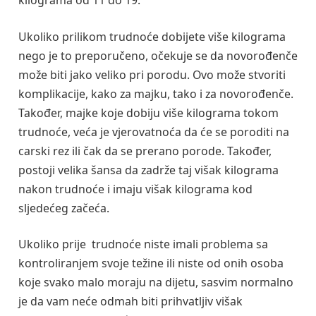
kilograma od 11 do 19.
Ukoliko prilikom trudnoće dobijete više kilograma
nego je to preporučeno, očekuje se da novorođenče
može biti jako veliko pri porodu. Ovo može stvoriti
komplikacije, kako za majku, tako i za novorođenče.
Također, majke koje dobiju više kilograma tokom
trudnoće, veća je vjerovatnoća da će se poroditi na
carski rez ili čak da se prerano porode. Također,
postoji velika šansa da zadrže taj višak kilograma
nakon trudnoće i imaju višak kilograma kod
sljedećeg začeća.
Ukoliko prije trudnoće niste imali problema sa
kontroliranjem svoje težine ili niste od onih osoba
koje svako malo moraju na dijetu, sasvim normalno
je da vam neće odmah biti prihvatljiv višak