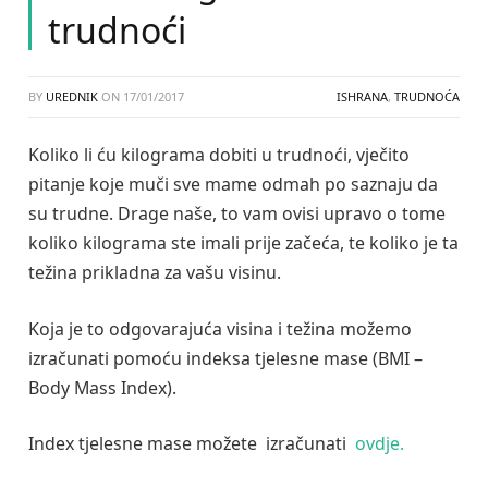
trudnoći
BY
UREDNIK
ON
17/01/2017
ISHRANA
,
TRUDNOĆA
Koliko li ću kilograma dobiti u trudnoći, vječito
pitanje koje muči sve mame odmah po saznaju da
su trudne. Drage naše, to vam ovisi upravo o tome
koliko kilograma ste imali prije začeća, te koliko je ta
težina prikladna za vašu visinu.
Koja je to odgovarajuća visina i težina možemo
izračunati pomoću indeksa tjelesne mase (BMI –
Body Mass Index).
Index tjelesne mase možete izračunati
ovdje.