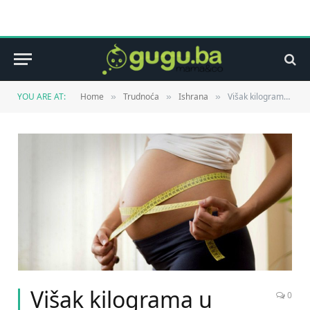
YOU ARE AT:
Home
Trudnoća
Ishrana
Višak kilograma u trudnoći
»
»
»
Višak kilograma u
0