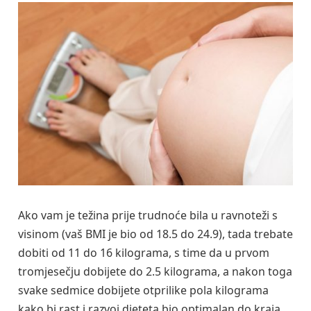
Ako vam je težina prije trudnoće bila u ravnoteži s
visinom (vaš BMI je bio od 18.5 do 24.9), tada trebate
dobiti od 11 do 16 kilograma, s time da u prvom
tromjesečju dobijete do 2.5 kilograma, a nakon toga
svake sedmice dobijete otprilike pola kilograma
kako bi rast i razvoj djeteta bio optimalan do kraja