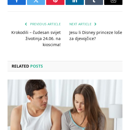
Facebook
Twitter
Pinterest
LinkedIn
Tumblr
Email
PREVIOUS ARTICLE
NEXT ARTICLE
Krokodili – čudesan svijet
Jesu li Disney princeze loše
životinja 24.06. na
za djevojčice?
kioscima!
RELATED
POSTS