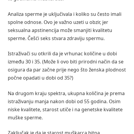
Analiza sperme je uključivala i koliko su često imali
spolne odnose. Ovo je važno uzeti u obzir, jer
seksualna apstinencija može smanjiti kvalitetu
sperme. Češći seks stvara zdraviju spermu.
Istraživači su otkrili da je vrhunac količine u dobi
između 30 i 35. (Može li ovo biti prirodni način da se
osigura da par začne prije nego što ženska plodnost
počne opadati u dobi od 35?)
Na drugom kraju spektra, ukupna količina je prema
istraživanju manja nakon dobi od 55 godina. Osim
niske kvalitete, starost utiče i na genetske kvalitete
muške sperme.
Zaključak je da je starost muškarca bitna.