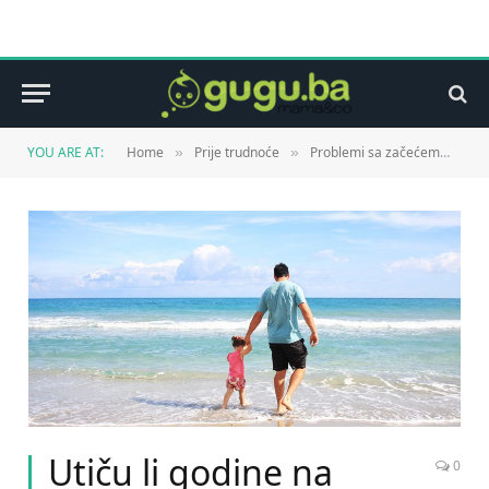
YOU ARE AT:
Home
Prije trudnoće
Problemi sa začećem
Ut
»
»
»
Utiču li godine na
0