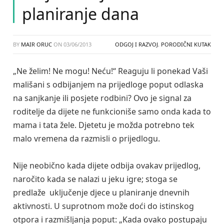
planiranje dana
BY
MAIR ORUC
ON
03/06/2013
ODGOJ I RAZVOJ
,
PORODIČNI KUTAK
„Ne želim! Ne mogu! Neću!“ Reaguju li ponekad Vaši
mališani s odbijanjem na prijedloge poput odlaska
na sanjkanje ili posjete rodbini? Ovo je signal za
roditelje da dijete ne funkcioniše samo onda kada to
mama i tata žele. Djetetu je možda potrebno tek
malo vremena da razmisli o prijedlogu.
Nije neobično kada dijete odbija ovakav prijedlog,
naročito kada se nalazi u jeku igre; stoga se
predlaže uključenje djece u planiranje dnevnih
aktivnosti. U suprotnom može doći do istinskog
otpora i razmišljanja poput: „Kada ovako postupaju