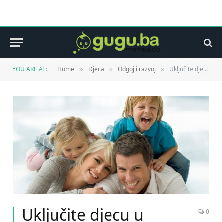
YOU ARE AT:
Home
Djeca
Odgoj i razvoj
Uključite djecu u planiranje dana
»
»
»
Uključite djecu u
0