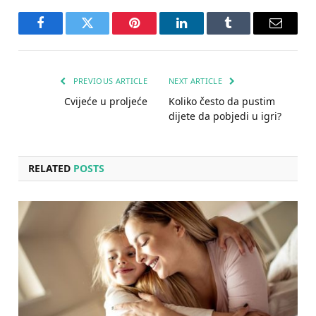
Facebook
Twitter
Pinterest
LinkedIn
Tumblr
Email
PREVIOUS ARTICLE
NEXT ARTICLE
Cvijeće u proljeće
Koliko često da pustim
dijete da pobjedi u igri?
RELATED
POSTS