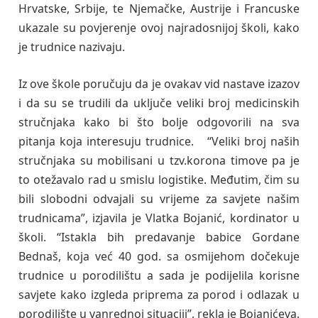
Hrvatske, Srbije, te Njemačke, Austrije i Francuske
ukazale su povjerenje ovoj najradosnijoj školi, kako
je trudnice nazivaju.
Iz ove škole poručuju da je ovakav vid nastave izazov
i da su se trudili da uključe veliki broj medicinskih
stručnjaka kako bi što bolje odgovorili na sva
pitanja koja interesuju trudnice. “Veliki broj naših
stručnjaka su mobilisani u tzv.korona timove pa je
to otežavalo rad u smislu logistike. Međutim, čim su
bili slobodni odvajali su vrijeme za savjete našim
trudnicama”, izjavila je Vlatka Bojanić, kordinator u
školi. “Istakla bih predavanje babice Gordane
Bednaš, koja već 40 god. sa osmijehom dočekuje
trudnice u porodilištu a sada je podijelila korisne
savjete kako izgleda priprema za porod i odlazak u
porodilište u vanrednoj situaciji”, rekla je Bojanićeva.