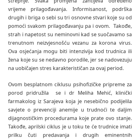
strepnje. Svaka promjena zahtijeva određeno
vrijeme prilagođavanja. Informisanost, podrška
drugih i briga o sebi su tri osnovne stvari koje su od
pomoći svakom prilagođavanju pa i ovom. Takođe,
strah i napetost su neminovni kad se suočavamo sa
trenutnom neizvjesnošću vezanu za korona virus.
Ova osjećanja mogu biti intenzivija kod trudnica ili
žena koje su se nedavno porodile, jer se nadovezuju
na uobičajen stres karakterističan za ovaj period.
Ovom besplatnom ciklusu psihofizičke pripreme za
porod pridružila se i dr Meliha Mehić, klinički
farmakolog iz Sarajeva koja je nesebično podijelila
savjete o prevenciji anemije u trudnoći te daljim
dijagnostičkim procedurama koje prate ovo stanje.
Takođe, aprilski ciklus je u toku te će trudnice imati
prilku čuti predavanja i drugih eminentnih