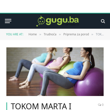
YOU ARE AT:
Home
Trudnoća
Priprema za porod
TOKOM MARTA I APRILA, “RADOSNICA” BESPLATNO PRIPREMILA ZA POROD 150 TRUDNICA
»
»
»
TOKOM MARTA I
0