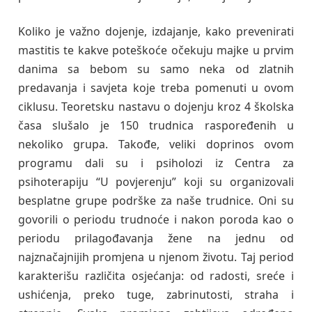
Koliko je važno dojenje, izdajanje, kako prevenirati
mastitis te kakve poteškoće očekuju majke u prvim
danima sa bebom su samo neka od zlatnih
predavanja i savjeta koje treba pomenuti u ovom
ciklusu. Teoretsku nastavu o dojenju kroz 4 školska
časa slušalo je 150 trudnica raspoređenih u
nekoliko grupa. Takođe, veliki doprinos ovom
programu dali su i psiholozi iz Centra za
psihoterapiju “U povjerenju” koji su organizovali
besplatne grupe podrške za naše trudnice. Oni su
govorili o periodu trudnoće i nakon poroda kao o
periodu prilagođavanja žene na jednu od
najznačajnijih promjena u njenom životu. Taj period
karakterišu različita osjećanja: od radosti, sreće i
ushićenja, preko tuge, zabrinutosti, straha i