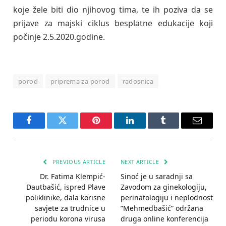
koje žele biti dio njihovog tima, te ih poziva da se
prijave za majski ciklus besplatne edukacije koji
počinje 2.5.2020.godine.
porod
priprema za porod
radosnica
Facebook
Twitter
Pinterest
LinkedIn
Tumblr
Email
PREVIOUS ARTICLE
NEXT ARTICLE
Dr. Fatima Klempić-
Sinoć je u saradnji sa
Dautbašić, ispred Plave
Zavodom za ginekologiju,
poliklinike, dala korisne
perinatologiju i neplodnost
savjete za trudnice u
”Mehmedbašić” održana
periodu korona virusa
druga online konferencija