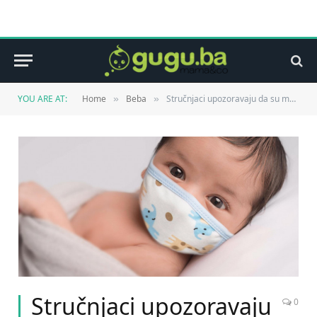
YOU ARE AT:
Home
Beba
Stručnjaci upozoravaju da su maske opasne za djecu mlađu od dvije godine
»
»
Stručnjaci upozoravaju
0