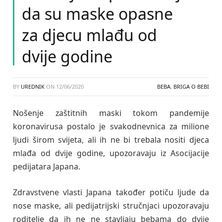
da su maske opasne
za djecu mlađu od
dvije godine
BY
UREDNIK
ON
12/06/2020
BEBA
,
BRIGA O BEBI
Nošenje zaštitnih maski tokom pandemije
koronavirusa postalo je svakodnevnica za milione
ljudi širom svijeta, ali ih ne bi trebala nositi djeca
mlađa od dvije godine, upozoravaju iz Asocijacije
pedijatara Japana.
Zdravstvene vlasti Japana također potiču ljude da
nose maske, ali pedijatrijski stručnjaci upozoravaju
roditelje da ih ne ne stavljaju bebama do dvije