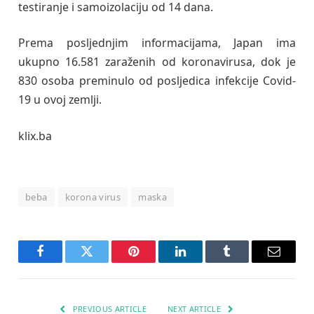
testiranje i samoizolaciju od 14 dana.
Prema posljednjim informacijama, Japan ima
ukupno 16.581 zaraženih od koronavirusa, dok je
830 osoba preminulo od posljedica infekcije Covid-
19 u ovoj zemlji.
klix.ba
beba
korona virus
maska
Facebook
Twitter
Pinterest
LinkedIn
Tumblr
Email
PREVIOUS ARTICLE
NEXT ARTICLE