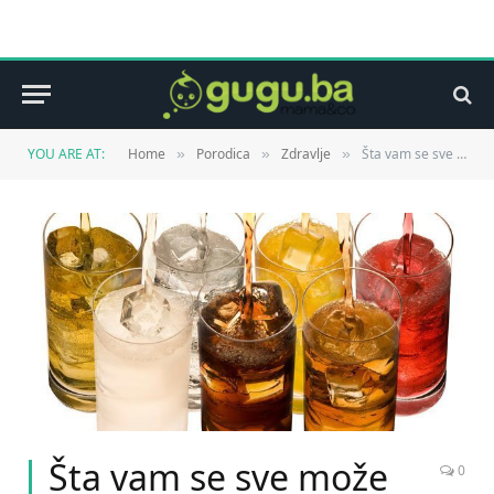
YOU ARE AT:
Home
Porodica
Zdravlje
Šta vam se sve može desiti kada pijete gazirana pića?
»
»
»
Šta vam se sve može
0