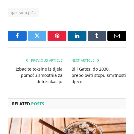
gazirana pića
Facebook
Twitter
Pinterest
LinkedIn
Tumblr
Email
PREVIOUS ARTICLE
NEXT ARTICLE
Izbacite toksine iz tijela
Bill Gates: do 2030.
pomoću smoothia za
prepoloviti stopu smrtnosti
detoksikaciju
djece
RELATED
POSTS