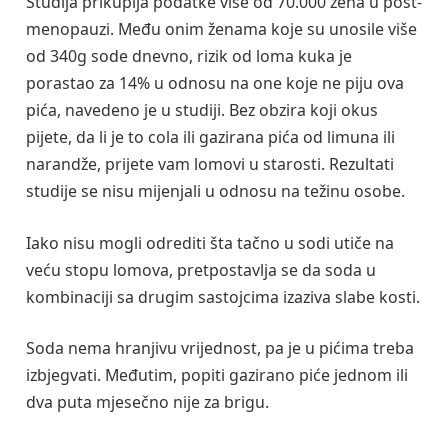
Studija prikuplja podatke više od 70.000 žena u post-
menopauzi. Među onim ženama koje su unosile više
od 340g sode dnevno, rizik od loma kuka je
porastao za 14% u odnosu na one koje ne piju ova
pića, navedeno je u studiji. Bez obzira koji okus
pijete, da li je to cola ili gazirana pića od limuna ili
narandže, prijete vam lomovi u starosti. Rezultati
studije se nisu mijenjali u odnosu na težinu osobe.
Iako nisu mogli odrediti šta tačno u sodi utiče na
veću stopu lomova, pretpostavlja se da soda u
kombinaciji sa drugim sastojcima izaziva slabe kosti.
Soda nema hranjivu vrijednost, pa je u pićima treba
izbjegvati. Međutim, popiti gazirano piće jednom ili
dva puta mjesečno nije za brigu.