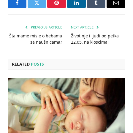
Facebook
Twitter
Pinterest
LinkedIn
Tumblr
Email
PREVIOUS ARTICLE
NEXT ARTICLE
Šta mame misle o bebama
Životinje i ljudi od petka
sa naušnicama?
22.05. na kioscima!
RELATED
POSTS