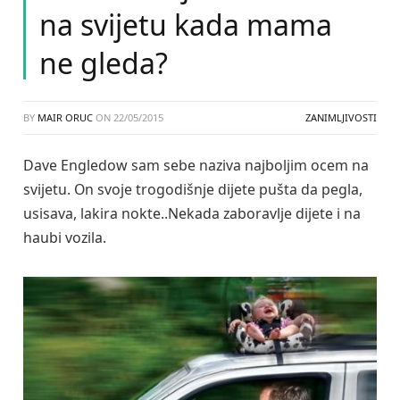
na svijetu kada mama
ne gleda?
BY
MAIR ORUC
ON
22/05/2015
ZANIMLJIVOSTI
Dave Engledow sam sebe naziva najboljim ocem na
svijetu. On svoje trogodišnje dijete pušta da pegla,
usisava, lakira nokte..Nekada zaboravlje dijete i na
haubi vozila.