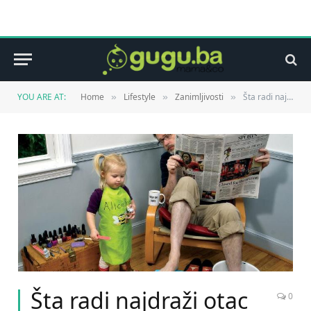
YOU ARE AT:
Home
Lifestyle
Zanimljivosti
Šta radi najdraži otac na svijetu kada mama ne gleda?
»
»
»
Šta radi najdraži otac
0