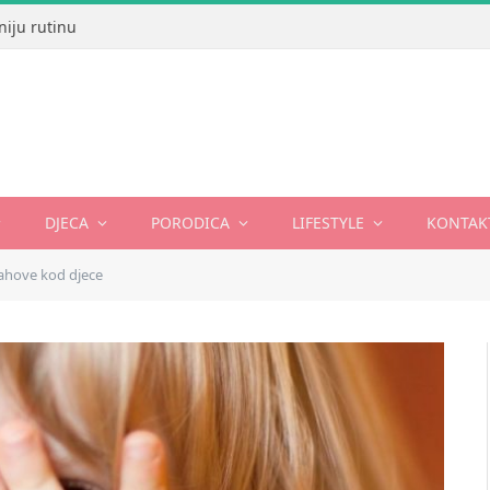
niju rutinu
DJECA
PORODICA
LIFESTYLE
KONTAK
trahove kod djece