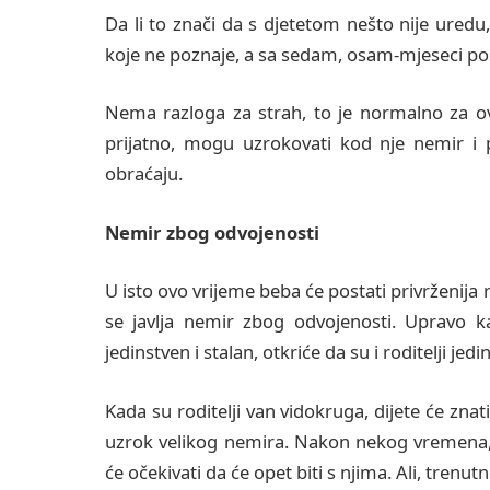
Da li to znači da s djetetom nešto nije uredu,
koje ne poznaje, a sa sedam, osam-mjeseci po
Nema razloga za strah, to je normalno za ova
prijatno, mogu uzrokovati kod nje nemir i p
obraćaju.
Nemir zbog odvojenosti
U isto ovo vrijeme beba će postati privrženija
se javlja nemir zbog odvojenosti. Upravo k
jedinstven i stalan, otkriće da su i roditelji jedi
Kada su roditelji van vidokruga, dijete će znati 
uzrok velikog nemira. Nakon nekog vremena, nj
će očekivati da će opet biti s njima. Ali, trenu