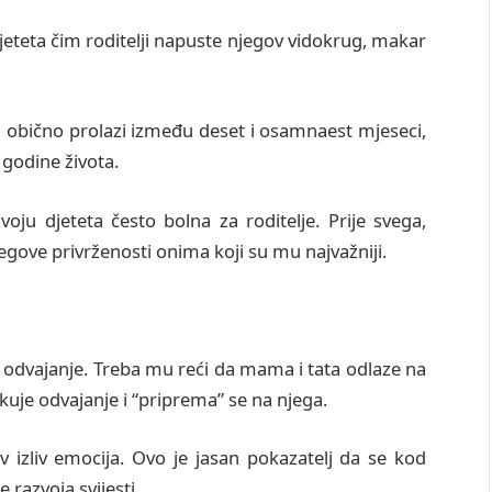
djeteta čim roditelji napuste njegov vidokrug, makar
 obično prolazi između deset i osamnaest mjeseci,
 godine života.
ju djeteta često bolna za roditelje. Prije svega,
jegove privrženosti onima koji su mu najvažniji.
a odvajanje. Treba mu reći da mama i tata odlaze na
kuje odvajanje i “priprema” se na njega.
rav izliv emocija. Ovo je jasan pokazatelj da se kod
 razvoja svijesti.