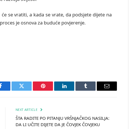
 će se vratiti, a kada se vrate, da podsjete dijete na
j proces je osnova za buduće povjerenje.
Facebook
Twitter
Pinterest
LinkedIn
Tumblr
Email
NEXT ARTICLE
ŠTA RADITE PO PITANJU VRŠNJAČKOG NASILJA:
DA LI UČITE DIJETE DA JE ČOVJEK ČOVJEKU