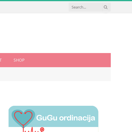
T
SHOP