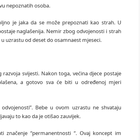
stvu nepoznatih osoba.
ljno je jaka da se može prepoznati kao strah. U
postaje naglašenija. Nemir zbog odvojenosti i strah
 u uzrastu od deset do osamnaest mjeseci.
 razvoja svijesti. Nakon toga, većina djece postaje
plašena, a gotovo sva će biti u određenoj mjeri
g odvojenosti”. Bebe u ovom uzrastu ne shvataju
javaju to kao da je otišao zauvijek.
tati značenje “permanentnosti “. Ovaj koncept im