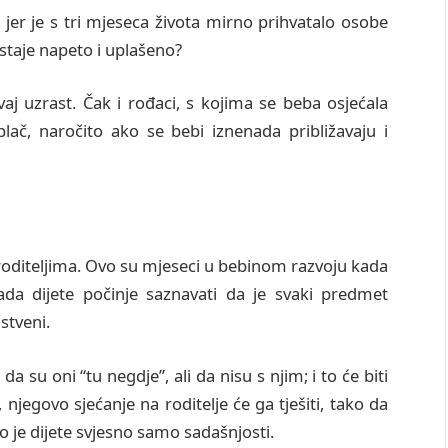
 jer je s tri mjeseca života mirno prihvatalo osobe
staje napeto i uplašeno?
j uzrast. Čak i rođaci, s kojima se beba osjećala
lač, naročito ako se bebi iznenada približavaju i
 roditeljima. Ovo su mjeseci u bebinom razvoju kada
ada dijete počinje saznavati da je svaki predmet
nstveni.
da su oni “tu negdje”, ali da nisu s njim; i to će biti
egovo sjećanje na roditelje će ga tješiti, tako da
tno je dijete svjesno samo sadašnjosti.