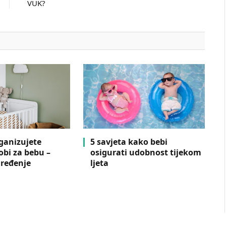
VUK?
ganizujete
5 savjeta kako bebi
obi za bebu –
osigurati udobnost tijekom
uređenje
ljeta