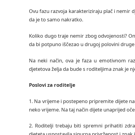
Ovu fazu razvoja karakteriziraju plač i nemir 
da je to samo nakratko.
Koliko dugo traje nemir zbog odvojenosti? On
da bi potpuno iščezao u drugoj polovini druge
Na neki način, ova je faza u emotivnom razvo
djetetova želja da bude s roditeljima znak je n
Poslovi za roditelje
1. Na vrijeme i postepeno pripremite dijete n
neko vrijeme. Na taj način dijete unaprijed oče
2. Roditelji trebaju biti spremni prihatiti zd
djeteta uspostavila sigurna privrženost i znak je