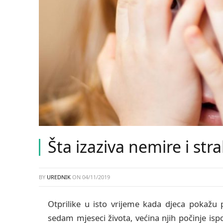
Šta izaziva nemire i str
BY
UREDNIK
ON
04/11/2019
Otprilike u isto vrijeme kada djeca pokažu p
sedam mjeseci života, većina njih počinje isp