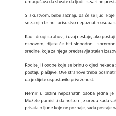
omogućava da shvate da ljudi i stvari ne prestaj
S iskustvom, bebe saznaju da će se ljudi koje
se za njih brine i prisustvo nepoznatih osoba s
Kao i drugi strahovi, i ovaj nestaje, ako posto
osnovom, dijete će biti slobodno i spremno k
sredine, koja za njega predstavlja stalan izazov
Roditelji i osobe koje se brinu o djeci nekad
postaju plašljive. Ove strahove treba posmatr
da je dijete uspostavilo privrženost.
Nemir u blizini nepoznatih osoba jedna je 
Možete pomisliti da nešto nije uredu kada vaše
privatalo ljude koje ne poznaje, sada postaje 