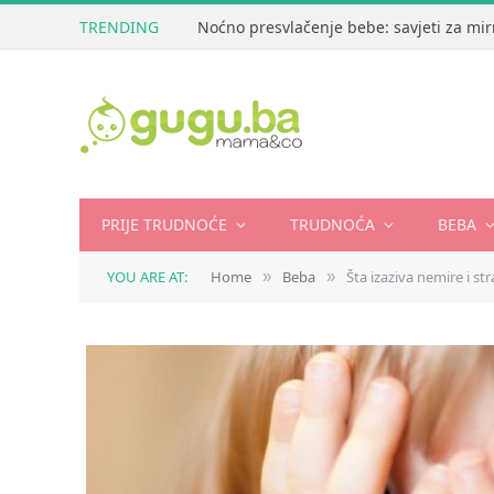
TRENDING
Noćno presvlačenje bebe: savjeti za mir
PRIJE TRUDNOĆE
TRUDNOĆA
BEBA
YOU ARE AT:
Home
Beba
Šta izaziva nemire i s
»
»