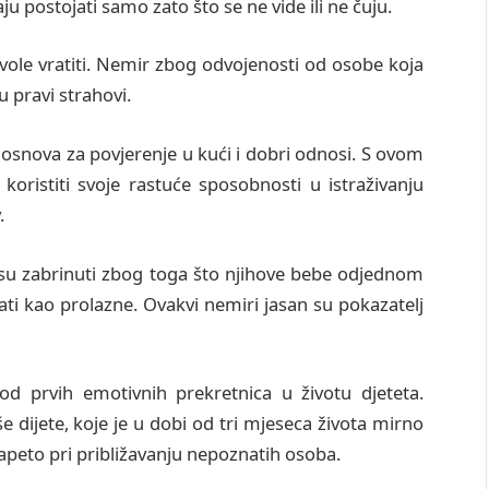
u postojati samo zato što se ne vide ili ne čuju.
 vole vratiti. Nemir zbog odvojenosti od osobe koja
u pravi strahovi.
ji osnova za povjerenje u kući i dobri odnosi. S ovom
oristiti svoje rastuće sposobnosti u istraživanju
.
a su zabrinuti zbog toga što njihove bebe odjednom
ati kao prolazne. Ovakvi nemiri jasan su pokazatelj
od prvih emotivnih prekretnica u životu djeteta.
 dijete, koje je u dobi od tri mjeseca života mirno
napeto pri približavanju nepoznatih osoba.