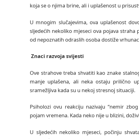
koja se o njima brine, ali i uplašenost u prisu
U mnogim slučajevima, ova uplašenost dovo
sljedećih nekoliko mjeseci ova pojava straha 
od nepoznatih odraslih osoba dostiže vrhunac
Znaci razvoja svijesti
Ove strahove treba shvatiti kao znake stalnog
manje uplašena, ali neka ostaju prilično u
sramežljiva kada su u nekoj stresnoj situaciji.
Psiholozi ovu reakciju nazivaju “nemir zbo
pojam vremena. Kada neko nije u blizini, doživl
U sljedećih nekoliko mjeseci, počinju shva