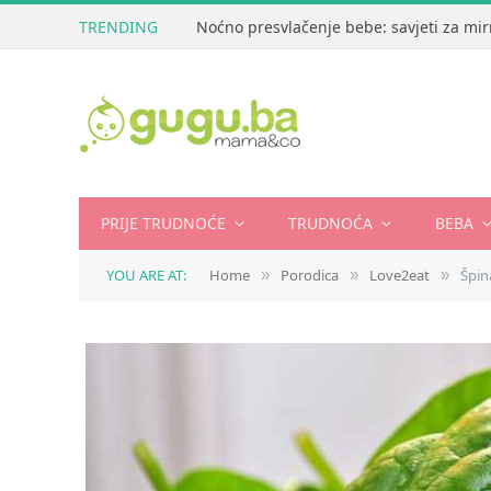
TRENDING
Noćno presvlačenje bebe: savjeti za mir
PRIJE TRUDNOĆE
TRUDNOĆA
BEBA
YOU ARE AT:
Home
Porodica
Love2eat
Špin
»
»
»