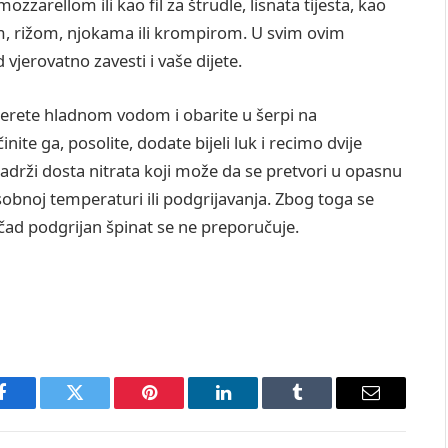
ozzarellom ili kao fil za štrudle, lisnata tijesta, kao
inom, rižom, njokama ili krompirom. U svim ovim
 vjerovatno zavesti i vaše dijete.
operete hladnom vodom i obarite u šerpi na
te ga, posolite, dodate bijeli luk i recimo dvije
 sadrži dosta nitrata koji može da se pretvori u opasnu
sobnoj temperaturi ili podgrijavanja. Zbog toga se
jenčad podgrijan špinat se ne preporučuje.
Facebook
Twitter
Pinterest
LinkedIn
Tumblr
Email