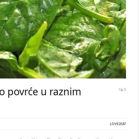
no povrće u raznim
0
LOVE2EAT