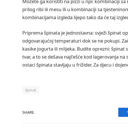
Možete ga koristiti na pizzi u npr. kombinaciji sa m
prilog ribi ili mesu ili u kombinaciji sa tjesten
kombinacijama izgleda lijepo tako da će taj izgled
Priprema špinata je jednostavna: svježi špinat 
odgovarajućoj temperaturi dok se ne pokupi. Začini
kasike jogurta ili mlijeka. Budite oprezni: špinat
tvar, a to se dešava najčešće kod lagerovanja na 
ostaci špinata stavljaju u frižider. Za djecu i do
špinat
SHARE.