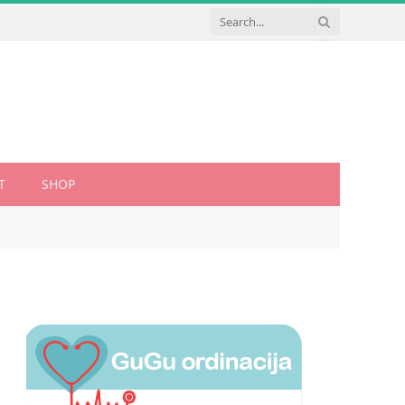
T
SHOP