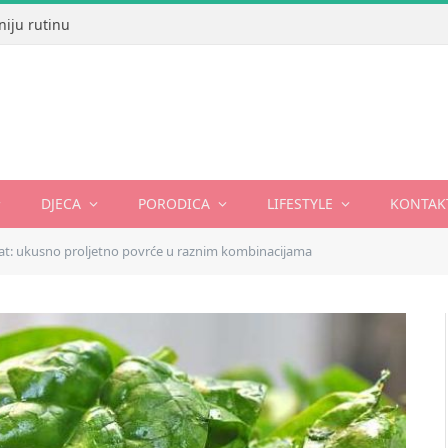
niju rutinu
DJECA
PORODICA
LIFESTYLE
KONTAK
at: ukusno proljetno povrće u raznim kombinacijama