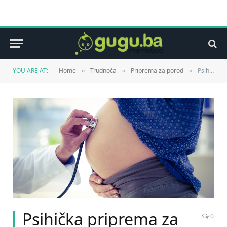
YOU ARE AT:
Home
Trudnoća
Priprema za porod
Psihička priprema za trudnoću je izuzetno važna za majku
»
»
»
Psihička priprema za
0