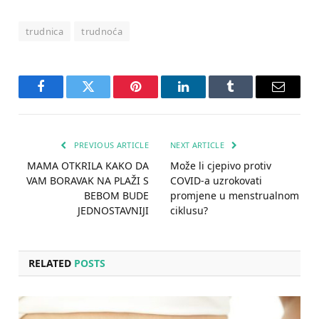
trudnica
trudnoća
Facebook
Twitter
Pinterest
LinkedIn
Tumblr
Email
PREVIOUS ARTICLE
NEXT ARTICLE
MAMA OTKRILA KAKO DA
Može li cjepivo protiv
VAM BORAVAK NA PLAŽI S
COVID-a uzrokovati
BEBOM BUDE
promjene u menstrualnom
JEDNOSTAVNIJI
ciklusu?
RELATED
POSTS