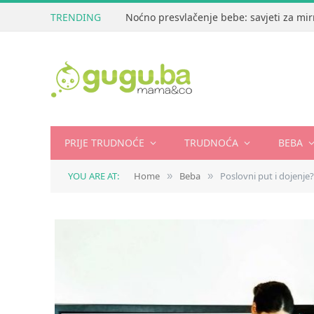
TRENDING
Noćno presvlačenje bebe: savjeti za mir
PRIJE TRUDNOĆE
TRUDNOĆA
BEBA
YOU ARE AT:
Home
Beba
Poslovni put i dojenje?
»
»