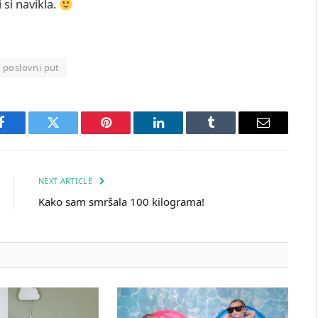
 si navikla.
poslovni put
Facebook
Twitter
Pinterest
LinkedIn
Tumblr
Email
NEXT ARTICLE
Kako sam smršala 100 kilograma!