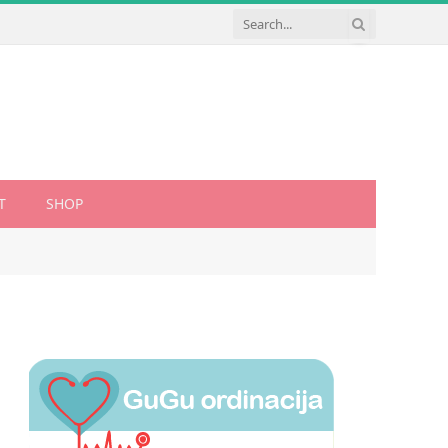
T
SHOP