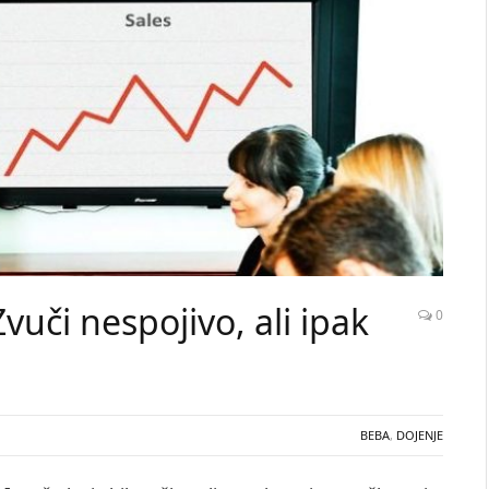
Zvuči nespojivo, ali ipak
0
BEBA
,
DOJENJE