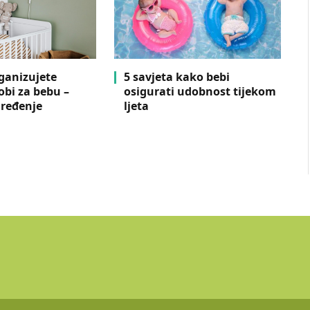
ganizujete
5 savjeta kako bebi
obi za bebu –
osigurati udobnost tijekom
uređenje
ljeta