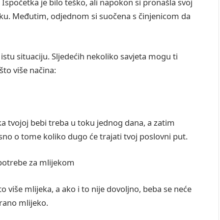
. Ispočetka je bilo teško, ali napokon si pronašla svoj
etku. Međutim, odjednom si suočena s činjenicom da
tu situaciju. Sljedećih nekoliko savjeta mogu ti
što više načina:
ka tvojoj bebi treba u toku jednog dana, a zatim
visno o tome koliko dugo će trajati tvoj poslovni put.
 potrebe za mlijekom
 više mlijeka, a ako i to nije dovoljno, beba se neće
irano mlijeko.