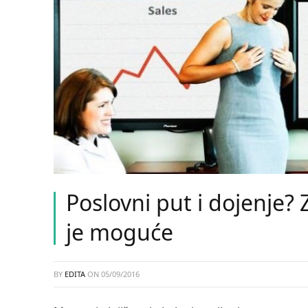
Poslovni put i dojenje? 
je moguće
BY
EDITA
ON
05/09/2016