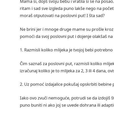
Mama si, dojiš svoju bebu i vratila si se na posao
ritam i sad sve izgleda puno lakše nego na poč
moraš otputovati na poslovni put! I šta sad?
Ne brini jer i mnoge druge mame su prošle kroz is
pomoći da svoj poslovni put i dojenje olakšaš na 
1. Razmisli koliko mlijeka je tvojoj bebi potrebno
Čim saznaš za poslovni put, razmisli koliko mlije
izračunaj koliko je to mlijeka za 2, 3 ili 4 dana, o
2. Uz pomoć izdajalice pokušaj opskrbiti bebine
Iako ovo zvuči nemoguće, potrudi se da izdojiš što
puno buniti ni ako joj se uvede dohrana ili adapt