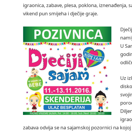
igraonica, zabave, plesa, poklona, iznenađenja,
vikend pun smijeha i dječije graje.
Dječi
namij
U Sar
godin
odlič
Uz iz
disko
svoji
porod
Dilje
igrao
zabava odvija se na sajamskoj pozornici na kojoj