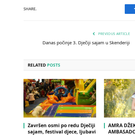
SHARE.
PREVIOUS ARTICLE
Danas počinje 3. Dječiji sajam u Skenderiji
RELATED
POSTS
Završen osmi po redu Dječiji
AMRA DŽE
sajam, festival djece, ljubavi
AMBASADOR