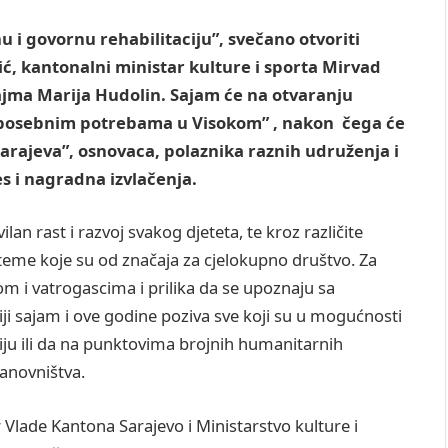
nu i govornu rehabilitaciju”, svečano otvoriti
, kantonalni ministar kulture i sporta Mirvad
ajma Marija Hudolin. Sajam će na otvaranju
e s posebnim potrebama u Visokom” , nakon čega će
 Sarajeva”, osnovaca, polaznika raznih udruženja i
s i nagradna izvlačenja.
lan rast i razvoj svakog djeteta, te kroz različite
m teme koje su od značaja za cjelokupno društvo. Za
jom i vatrogascima i prilika da se upoznaju sa
ji sajam i ove godine poziva sve koji su u mogućnosti
iju ili da na punktovima brojnih humanitarnih
anovništva.
r Vlade Kantona Sarajevo i Ministarstvo kulture i