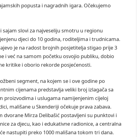
 sajamskih popusta i nagradnih igara. Očekujemo
ji sajam slovi za najveseliju smotru u regionu
enjenu djeci do 10 godina, roditeljima i trudnicama.
ajevo je na radost brojnih posjetitelja stigao prije 3
e i već na samom početku osvojio publiku, dobio
ne kritike i oborio rekorde posjećenosti.
ložbeni segment, na kojem se i ove godine po
ntnim cijenama predstavlja veliki broj izlagača sa
m proizvodima i uslugama namijenjenim cijeloj
ici, mališane u Skenderiji očekuje prava zabava.
m dvorane Mirza Delibašić postavljeni su punktovi i
nice za djecu, kao i edukativne radionice, a centralna
 će nastupiti preko 1000 mališana tokom tri dana.