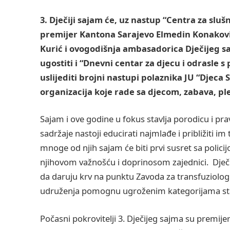
3. Dječiji sajam će, uz nastup “Centra za sluš
premijer Kantona Sarajevo Elmedin Konaković
Kurić i ovogodišnja ambasadorica Dječijeg s
ugostiti i “Dnevni centar za djecu i odrasl
uslijediti brojni nastupi polaznika JU “Djeca
organizacija koje rade sa djecom, zabava, ple
Sajam i ove godine u fokus stavlja porodicu i pravi
sadržaje nastoji educirati najmlađe i približiti i
mnoge od njih sajam će biti prvi susret sa polici
njihovom važnošću i doprinosom zajednici. Dječi
da daruju krv na punktu Zavoda za transfuziolog
udruženja pomognu ugroženim kategorijama st
Počasni pokrovitelji 3. Dječijeg sajma su premije