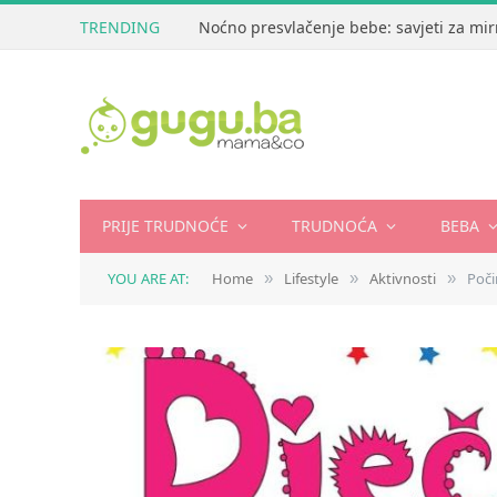
TRENDING
Noćno presvlačenje bebe: savjeti za mir
PRIJE TRUDNOĆE
TRUDNOĆA
BEBA
YOU ARE AT:
Home
Lifestyle
Aktivnosti
Poči
»
»
»