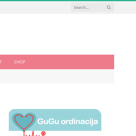
T
SHOP