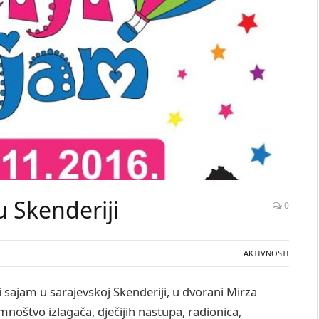
u Skenderiji
0
AKTIVNOSTI
ji sajam u sarajevskoj Skenderiji, u dvorani Mirza
 mnoštvo izlagača, dječijih nastupa, radionica,