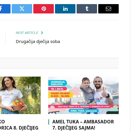
Facebook
Twitter
Pinterest
LinkedIn
Tumblr
Email
NEXT ARTICLE
Drugačija dječija soba
KO
AMEL TUKA – AMBASADOR
ICA 8. DJEČIJEG
7. DJEČIJEG SAJMA!