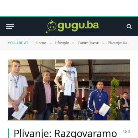
YOU ARE AT:
Home
Lifestyle
Zanimljivosti
Plivanje: Razgovaramo sa Vedadom Ramićem, juniorskim prvakom Balkana
»
»
»
Plivanje: Razgovaramo
0