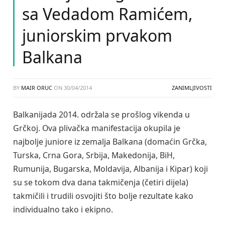
sa Vedadom Ramićem,
juniorskim prvakom
Balkana
BY
MAIR ORUC
ON
30/04/2014
ZANIMLJIVOSTI
Balkanijada 2014. održala se prošlog vikenda u
Grčkoj. Ova plivačka manifestacija okupila je
najbolje juniore iz zemalja Balkana (domaćin Grčka,
Turska, Crna Gora, Srbija, Makedonija, BiH,
Rumunija, Bugarska, Moldavija, Albanija i Kipar) koji
su se tokom dva dana takmičenja (četiri dijela)
takmičili i trudili osvojiti što bolje rezultate kako
individualno tako i ekipno.