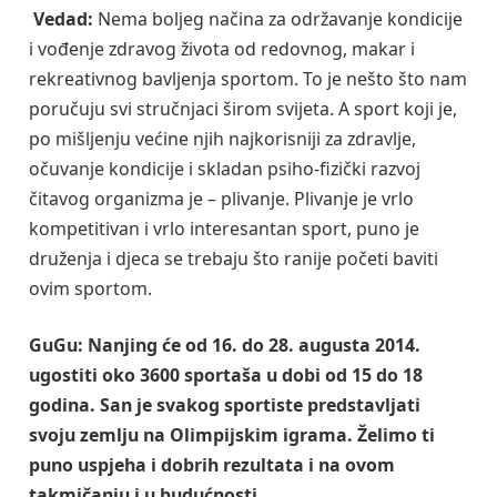
Vedad:
Nema boljeg načina za održavanje kondicije
i vođenje zdravog života od redovnog, makar i
rekreativnog bavljenja sportom. To je nešto što nam
poručuju svi stručnjaci širom svijeta. A sport koji je,
po mišljenju većine njih najkorisniji za zdravlje,
očuvanje kondicije i skladan psiho-fizički razvoj
čitavog organizma je – plivanje. Plivanje je vrlo
kompetitivan i vrlo interesantan sport, puno je
druženja i djeca se trebaju što ranije početi baviti
ovim sportom.
GuGu:
Nanjing će od 16. do 28. augusta 2014.
ugostiti oko 3600 sportaša u dobi od 15 do 18
godina. San je svakog sportiste predstavljati
svoju zemlju na Olimpijskim igrama. Želimo ti
puno uspjeha i dobrih rezultata i na ovom
takmičanju i u budućnosti.