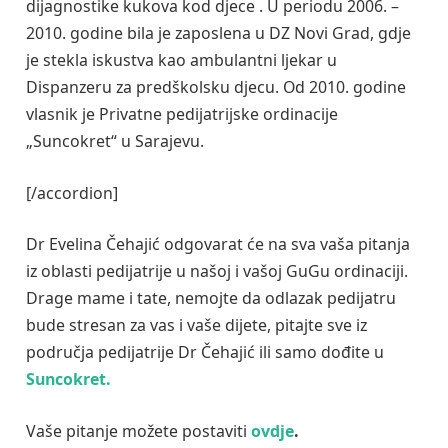
dijagnostike kukova kod djece . U periodu 2006. –
2010. godine bila je zaposlena u DZ Novi Grad, gdje
je stekla iskustva kao ambulantni ljekar u
Dispanzeru za predškolsku djecu. Od 2010. godine
vlasnik je Privatne pedijatrijske ordinacije
„Suncokret“ u Sarajevu.
[/accordion]
Dr Evelina Čehajić odgovarat će na sva vaša pitanja
iz oblasti pedijatrije u našoj i vašoj GuGu ordinaciji.
Drage mame i tate, nemojte da odlazak pedijatru
bude stresan za vas i vaše dijete, pitajte sve iz
područja pedijatrije Dr Čehajić ili samo dođite u
Suncokret.
Vaše pitanje možete postaviti
ovdje
.