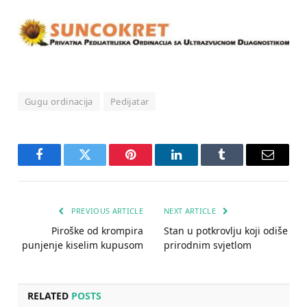
Gugu ordinacija
Pedijatar
Facebook
Twitter
Pinterest
LinkedIn
Tumblr
Email
PREVIOUS ARTICLE
NEXT ARTICLE
Piroške od krompira
Stan u potkrovlju koji odiše
punjenje kiselim kupusom
prirodnim svjetlom
RELATED
POSTS