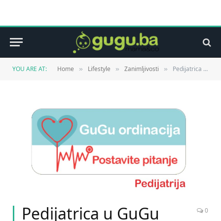
YOU ARE AT:
Home
Lifestyle
Zanimljivosti
Pedijatrica u GuGu ordinaciji odgovara na vaša pitanja
»
»
»
Pedijatrica u GuGu
0