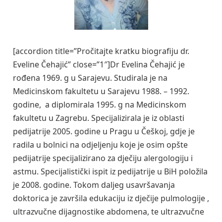
[accordion title=”Pročitajte kratku biografiju dr.
Eveline Čehajić” close=”1″]Dr Evelina Čehajić je
rođena 1969. g u Sarajevu. Studirala je na
Medicinskom fakultetu u Sarajevu 1988. – 1992.
godine, a diplomirala 1995. g na Medicinskom
fakultetu u Zagrebu. Specijalizirala je iz oblasti
pedijatrije 2005. godine u Pragu u Češkoj, gdje je
radila u bolnici na odjeljenju koje je osim opšte
pedijatrije specijalizirano za dječiju alergologiju i
astmu. Specijalistički ispit iz pedijatrije u BiH položila
je 2008. godine. Tokom daljeg usavršavanja
doktorica je završila edukaciju iz dječije pulmologije ,
ultrazvučne dijagnostike abdomena, te ultrazvučne