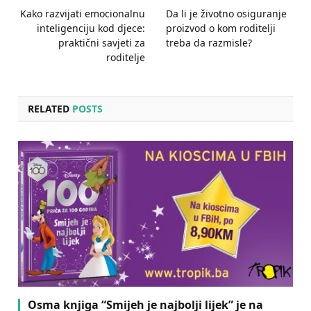
Kako razvijati emocionalnu
Da li je životno osiguranje
inteligenciju kod djece:
proizvod o kom roditelji
praktični savjeti za
treba da razmisle?
roditelje
RELATED
POSTS
Osma knjiga “Smijeh je najbolji lijek” je na