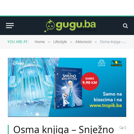
YOU ARE AT:
Home
Lifestyle
Aktivnosti
Osma knjiga – Snježno kraljevstvo je na kioscima!
»
»
»
Osma knjiga – Snježno
0