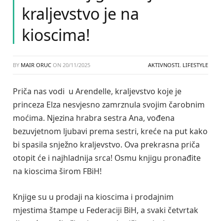
kraljevstvo je na
kioscima!
BY
MAIR ORUC
ON
20/11/2025
AKTIVNOSTI
,
LIFESTYLE
Priča nas vodi u Arendelle, kraljevstvo koje je
princeza Elza nesvjesno zamrznula svojim čarobnim
moćima. Njezina hrabra sestra Ana, vođena
bezuvjetnom ljubavi prema sestri, kreće na put kako
bi spasila snježno kraljevstvo. Ova prekrasna priča
otopit će i najhladnija srca! Osmu knjigu pronađite
na kioscima širom FBiH!
Knjige su u prodaji na kioscima i prodajnim
mjestima štampe u Federaciji BiH, a svaki četvrtak