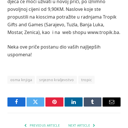
djeca će moći uživati u novoj priči, po iznimno
povoljnoj cijeni od 9,90KM. Naslove koje ste
propustili na kioscima potražite u radnjama Tropik
Gifts and Games (Sarajevo, Tuzla, Banja Luka,
Mostar, Zenica), kao i na web shopu www.tropik.ba.
Neka ove priče postanu dio vaših najljepših
uspomena!
osma knjiga
snjezno kraljevstvo
tropic
Facebook
Twitter
Pinterest
LinkedIn
Tumblr
Email
PREVIOUS ARTICLE
NEXT ARTICLE